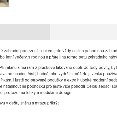
é zahradní posezení, o jakém jste vždy snili, s pohodlnou zahrad
 letní večery s rodinou a přáteli na tomto setu zahradního náby
E ratanu a má rám z práškově lakované oceli. Je tedy pevný, byt
va se snadno čistí, hodně toho vydrží a můžete ji venku používat
ínkám. Hustě polstrované podušky a extra hluboké moderní sed
e natáhnout na podnožku pro ještě více pohodlí. Celou sedací s
e, protože má lehký a modulární design.
 v dešti, sněhu a mrazu přikrýt.