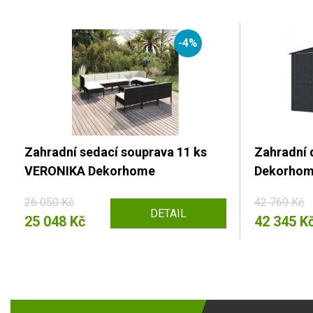
-4%
Zahradní sedací souprava 11 ks
Zahradní
VERONIKA Dekorhome
Dekorho
26 050 Kč
42 769 Kč
DETAIL
25 048 Kč
42 345 K