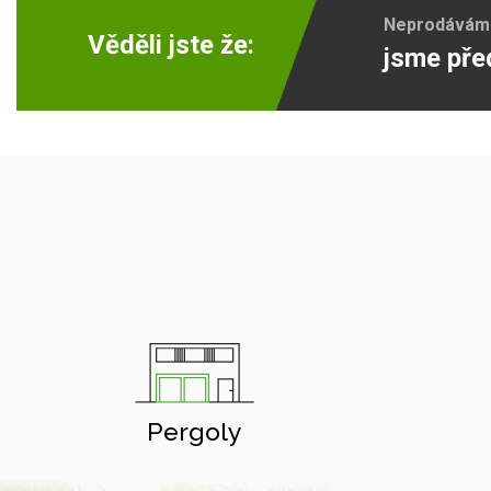
Neprodáváme 
Věděli jste že:
jsme pře
Pergoly