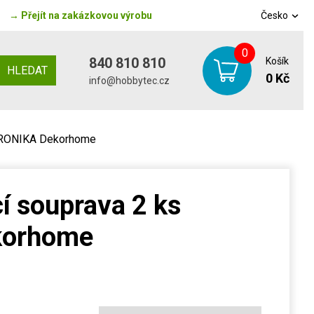
→
Přejít na zakázkovou výrobu
Česko
0
840 810 810
Košík
HLEDAT
0 Kč
info@hobbytec.cz
VERONIKA Dekorhome
í souprava 2 ks
korhome