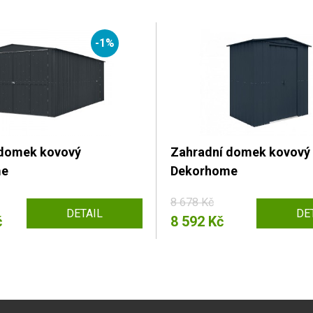
-1%
 domek kovový
Zahradní domek kovový
me
Dekorhome
8 678 Kč
DETAIL
DE
č
8 592 Kč