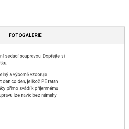
FOTOGALERIE
ní sedací soupravou. Dopřejte si
tku.
elný a výborně vzdoruje
 den co den, jelikož PE ratan
áky přímo svádí k příjemnému
oupravu lze navíc bez námahy