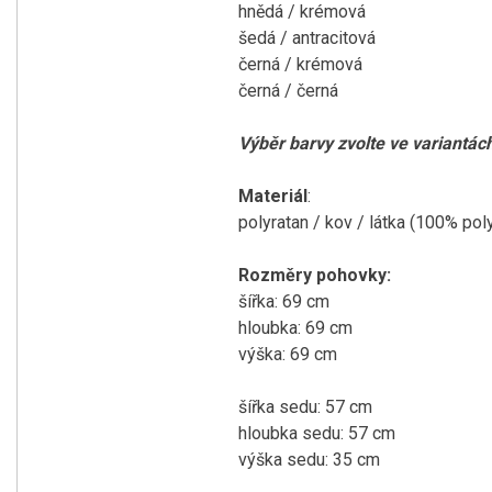
hnědá / krémová
šedá / antracitová
černá / krémová
černá / černá
Výběr barvy zvolte ve variantá
Materiál
:
polyratan / kov / látka
(100% poly
Rozměry pohovky:
šířka: 69 cm
hloubka: 69 cm
výška: 69 cm
šířka sedu: 57 cm
hloubka sedu: 57 cm
výška sedu: 35 cm