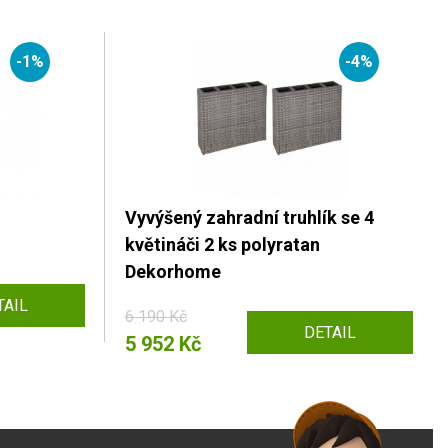
-1%
-4%
Vyvýšený zahradní truhlík se 4
květináči 2 ks polyratan
Dekorhome
TAIL
6 190 Kč
DETAIL
5 952 Kč