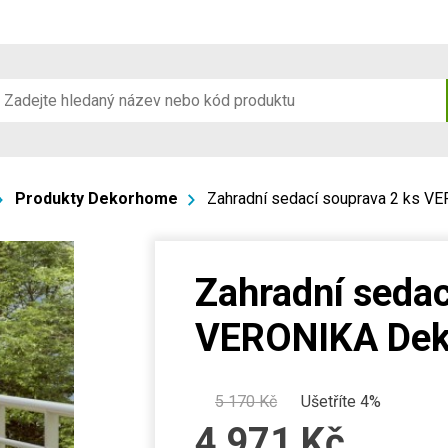
Produkty Dekorhome
Zahradní sedací souprava 2 ks 
Zahradní sedac
VERONIKA De
5 170
Kč
Ušetříte 4%
4 971
Kč