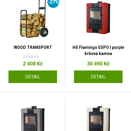
-27%
WOOD TRANSPORT
HS Flamingo ESPO I purple
krbová kamna
3 298 Kč
2 408 Kč
30 490 Kč
DETAIL
DETAIL