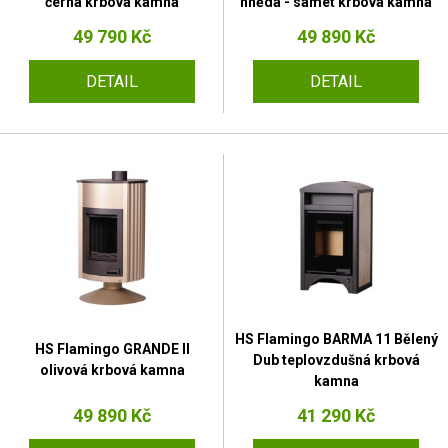
černá krbová kamna
hnědá - samet krbová kamna
49 790 Kč
49 890 Kč
DETAIL
DETAIL
HS Flamingo BARMA 11 Bělený
HS Flamingo GRANDE II
Dub teplovzdušná krbová
olivová krbová kamna
kamna
49 890 Kč
41 290 Kč