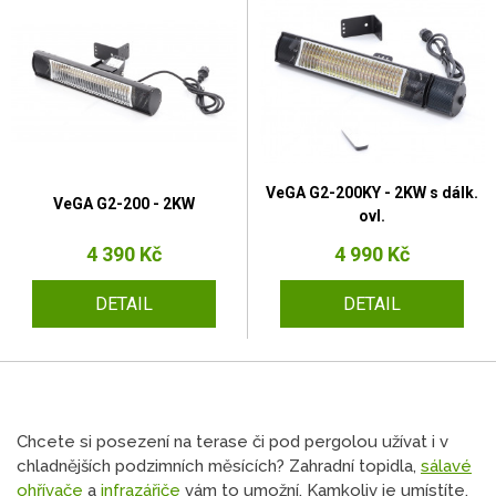
VeGA G2-200KY - 2KW s dálk.
VeGA G2-200 - 2KW
ovl.
4 390 Kč
4 990 Kč
DETAIL
DETAIL
Chcete si posezení na terase či pod pergolou užívat i v
chladnějších podzimních měsících? Zahradní topidla,
sálavé
ohřívače
a
infrazářiče
vám to umožní. Kamkoliv je umístíte,