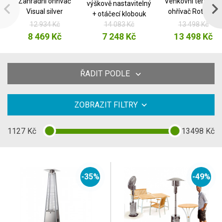
Zahradní ohřívač
Venkovní terasový
výškově nastavitelný
Visual silver
ohřívač Rotanev
+ otáčecí klobouk
12 934 Kč
14 083 Kč
13 498 Kč
8 469 Kč
7 248 Kč
13 498 Kč
ŘADIT PODLE
ZOBRAZIT FILTRY
1127
Kč
13498
Kč
-35%
-49%