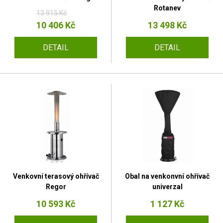
Rotanev
13 915 Kč
10 406 Kč
13 498 Kč
DETAIL
DETAIL
Venkovní terasový ohřívač
Obal na venkonvní ohřívač
Regor
univerzal
10 593 Kč
1 127 Kč