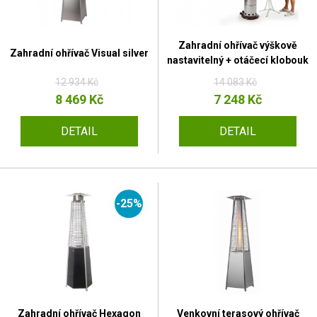
Zahradní ohřívač výškově
Zahradní ohřívač Visual silver
nastavitelný + otáčecí klobouk
12 934 Kč
14 083 Kč
8 469 Kč
7 248 Kč
DETAIL
DETAIL
-25%
Zahradní ohřívač Hexagon
Venkovní terasový ohřívač