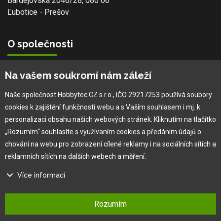
Bardejovská 2046/28, 080 06
Ľubotice - Prešov
O společnosti
Vlastní výroba
Na vašem soukromí nám záleží
Náš tým
O nás
Naše společnost Hobbytec CZ s.r.o., IČO 29217253 používá soubory
cookies k zajištění funkčnosti webu a s Vaším souhlasem i mj. k
personalizaci obsahu našich webových stránek. Kliknutím na tlačítko
Pro zákazníka
„Rozumím“ souhlasíte s využívaním cookies a předáním údajů o
chování na webu pro zobrazení cílené reklamy i na sociálních sítích a
Obchodní podmínky
reklamních sítích na dalších webech a měření.
×
Věrnostní program
Více informací
Jak na reklamaci
Výprodej
Na našem webu používáme několik druhů kategorií cookies:
Kontakt
Rozumím
Technické cookies