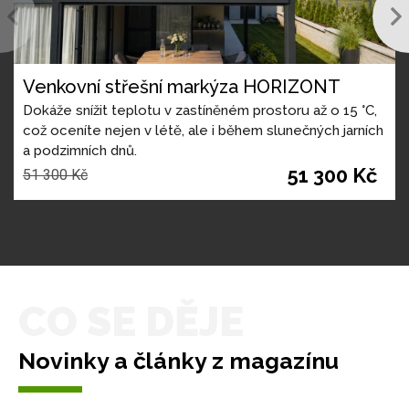
Venkovní střešní markýza HORIZONT
Dokáže snížit teplotu v zastíněném prostoru až o 15 °C,
což oceníte nejen v létě, ale i během slunečných jarních
a podzimních dnů.
51 300 Kč
51 300 Kč
CO SE DĚJE
Novinky a články z magazínu