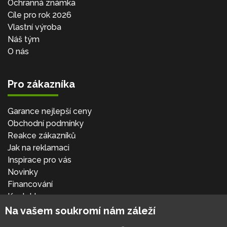
Ochranná známka
Cíle pro rok 2026
Vlastní výroba
Náš tým
O nás
Pro zákazníka
Garance nejlepší ceny
Obchodní podmínky
Reakce zákazníků
Jak na reklamaci
Inspirace pro vás
Novinky
Financování
Kontakt
Přihlásit se
Na vašem soukromí nám záleží