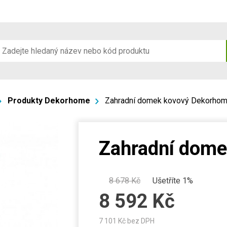
Produkty Dekorhome
Zahradní domek kovový Dekorho
Zahradní dom
8 678
Kč
Ušetříte 1%
8 592
Kč
7 101
Kč bez DPH