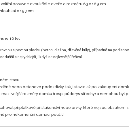
í vnitřní posuvné dvoukřídlé dveře o rozměru 63 x 169 cm
 (hloubka) x 193 cm
u je 10 let
 rovnou a pevnou plochu (beton, dlažba, dřevěné kůly), případně na podlaho
dušší a nejrychlejší, i když ne nejlevnější řešení.
eném stavu
zděné nebo betonové podezdívky, tak ji stavte až po zakoupení dom
max. vnější rozměry domku (resp. půdorys střechy) a nemohou být po
hovat příplatkové příslušenství nebo prvky, které nejsou obsahem z
dně pro nekomerční domácí použití