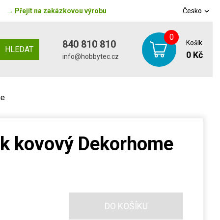
→
Přejít na zakázkovou výrobu
Česko
0
840 810 810
Košík
HLEDAT
0 Kč
info@hobbytec.cz
me
ek kovový Dekorhome
DO KOŠÍKU