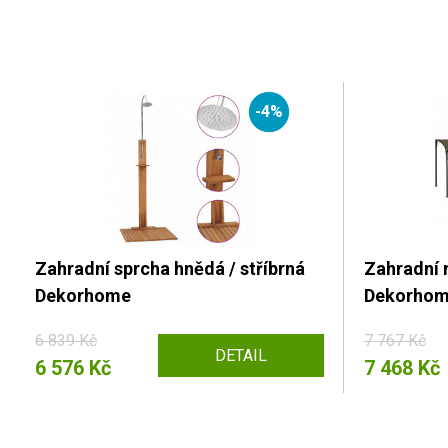
-4%
Zahradní sprcha hnědá / stříbrná
Zahradní 
Dekorhome
Dekorho
6 839 Kč
7 767 Kč
DETAIL
6 576 Kč
7 468 Kč