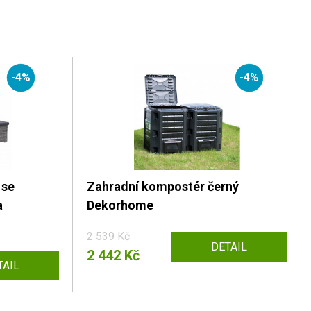
-4%
-4%
 se
Zahradní kompostér černý
a
Dekorhome
2 539 Kč
DETAIL
2 442 Kč
TAIL