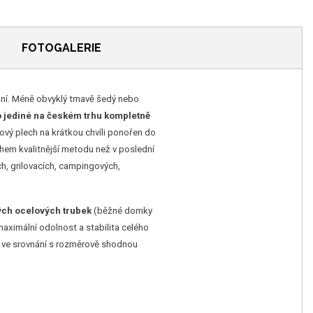
FOTOGALERIE
vání. Méně obvyklý tmavě šedý nebo
 jediné na českém trhu kompletně
lový plech na krátkou chvíli ponořen do
ohem kvalitnější metodu než v poslední
h, grilovacích, campingových,
ých ocelových trubek
(běžné domky
maximální odolnost a stabilita celého
u ve srovnání s rozměrově shodnou