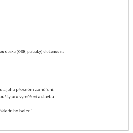
vou desku (OSB, palubky) uloženou na
ku a jeho přesném zaměření;
užity pro vyměření a stavbu
ákladního balení