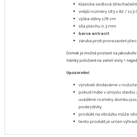
klasická sedlová střechačeln
vnější rozměry 183 x 82 / 113
výška stěny 178 cm
síla plechu 0,3 mm
barva antracit
záruka proti prorezavění plech
Domek je možné postavit na jakoukoliv
trámky položené na zemní vruty = nejjedno
Upozornění:
výrobek dodáváme v rozlož
pokud máte v úmyslu stavbu 
uváděné rozměry domku jsou 
podezdívky
produkt na obrázku může obsa
tento produkt je určen výhra