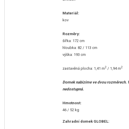
Materiál:
kov
Rozměry:
šířka: 172 cm
hloubka: 82 / 113 cm
výška: 193 cm
2
2
zastavěná plocha: 1,41 m
/ 1,94 m
Domek nabízíme ve dvou rozměrech. Výb
nedostupná.
Hmotnost:
46 / 52 kg
Zahradní domek GLOBEL: