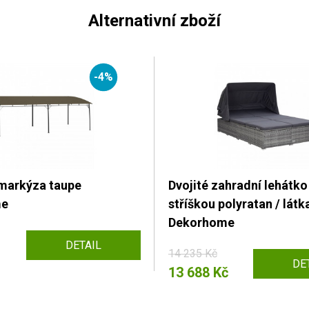
Alternativní zboží
-4%
markýza taupe
Dvojité zahradní lehátko
me
stříškou polyratan / látk
Dekorhome
DETAIL
14 235 Kč
DE
13 688 Kč