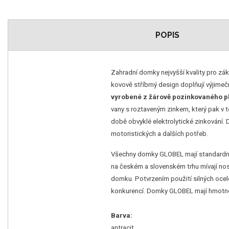
POPIS
Zahradní domky nejvyšší kvality pro zá
kovově stříbrný design doplňují výjime
vyrobené z žárově pozinkovaného p
vany s roztaveným zinkem, který pak v t
době obvyklé elektrolytické zinkování.
motoristických a dalších potřeb.
Všechny domky GLOBEL mají standardně
na českém a slovenském trhu mívají nosn
domku. Potvrzením použití silných ocel
konkurencí. Domky GLOBEL mají hmotno
Barva:
antracit