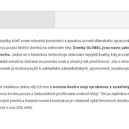
kazníky, kteří ocení robustní konstrukci a vysokou úroveň dílenského zpraco
čnou pozici těchto domků na světovém trhu.
Domky GLOBEL jsou navíc jako
lechu.
Jedná se o klasickou technologii zinkování nejvyšší kvality, kdy je oce
enké vrstvičce zůstane na povrchu oceli a chrání ji tak před korozí. Jde o mn
 Domek je možné použít k uskladnění zahrádkářských, sportovních, bazénovýc
 zesílenou stěnu síly 0,3 mm a
nosnou kostru mají vyrobenou z uzavřen
ou kostru pouze z tenkostěnné profilované ocelové lišty). Tím je zajištěna 
ových plechů a masivní nosné konstrukce je i relativně vyšší hmotnost domk
st o cca 20% větší.