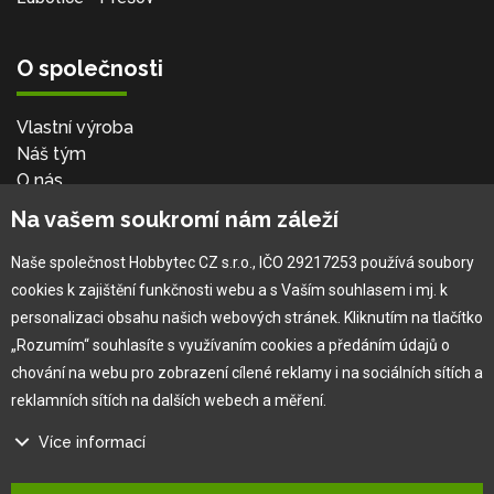
O společnosti
Vlastní výroba
Náš tým
O nás
Na vašem soukromí nám záleží
Pro zákazníka
Naše společnost Hobbytec CZ s.r.o., IČO 29217253 používá soubory
cookies k zajištění funkčnosti webu a s Vaším souhlasem i mj. k
Obchodní podmínky
personalizaci obsahu našich webových stránek. Kliknutím na tlačítko
Věrnostní program
„Rozumím“ souhlasíte s využívaním cookies a předáním údajů o
Jak na reklamaci
chování na webu pro zobrazení cílené reklamy i na sociálních sítích a
Výprodej
reklamních sítích na dalších webech a měření.
×
Kontakt
Více informací
Na našem webu používáme několik druhů kategorií cookies: