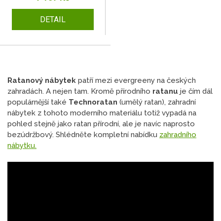
DETAIL
Ratanový nábytek
patří mezi evergreeny na českých
zahradách. A nejen tam. Kromě přírodního
ratanu
je čím dál
populárnější také
Technoratan
(umělý ratan), zahradní
nábytek z tohoto moderního materiálu totiž vypadá na
pohled stejně jako ratan přírodní, ale je navíc naprosto
bezúdržbový. Shlédněte kompletní nabídku
zahradního
nábytku.