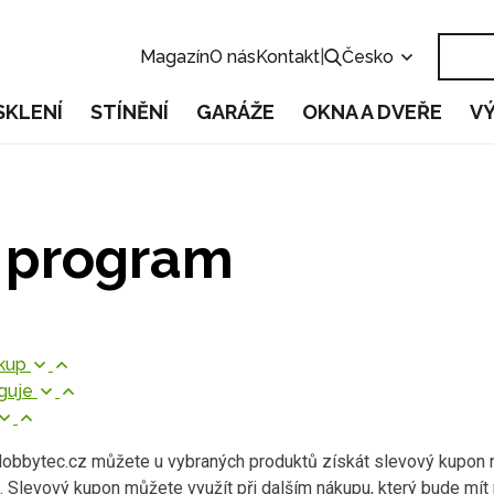
Magazín
O nás
Kontakt
|
Česko
SKLENÍ
STÍNĚNÍ
GARÁŽE
OKNA A DVEŘE
V
í program
ákup
nguje
obbytec.cz můžete u vybraných produktů získát slevový kupon n
un. Slevový kupon můžete využít při dalším nákupu, který bude mít