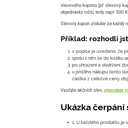
slevového kuponu (př. slevový ku
objednávky nižší, tedy např. 500 K
Slevový kupon získáte za každý n
Příklad: rozhodli js
v popise je uvedeno, že p
spolu s ním se do košíku 
po uhrazení a obdržení z
u příštího nákupu tento s
částka z celkové ceny ob
Využijte akčních slev,
výprodeje v
Ukázka čerpání 
1. U každého produktu je 