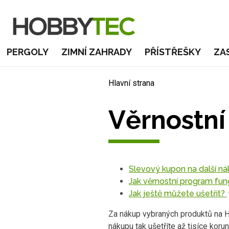
PERGOLY
ZIMNÍ ZAHRADY
PŘÍSTŘEŠKY
ZA
Hlavní strana
Věrnostn
Slevový kupon na další n
Jak věrnostní program fu
Jak ještě můžete ušetřit?
Za nákup vybraných produktů na H
nákupu tak ušetříte až tisíce kor