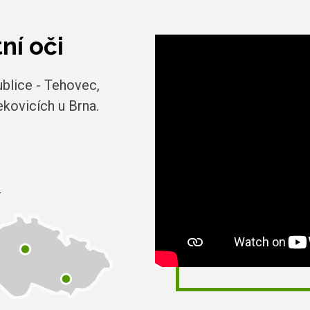
ní oči
blice - Tehovec,
kovicích u Brna.
í