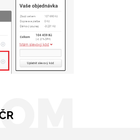
OOM
 ČR