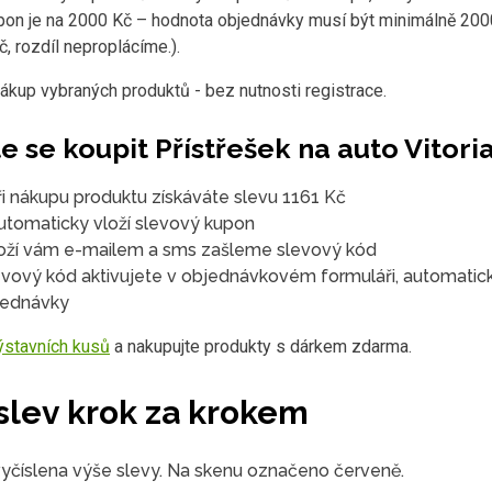
pon je na 2000 Kč – hodnota objednávky musí být minimálně 200
č, rozdíl neproplácíme.).
ákup vybraných produktů - bez nutnosti registrace.
te se koupit Přístřešek na auto Vitoria
ři nákupu produktu získáváte slevu 1161 Kč
automaticky vloží slevový kupon
boží vám e-mailem a sms zašleme slevový kód
levový kód aktivujete v objednávkovém formuláři, automatic
jednávky
ýstavních kusů
a nakupujte produkty s dárkem zdarma.
slev krok za krokem
vyčíslena výše slevy. Na skenu označeno červeně.