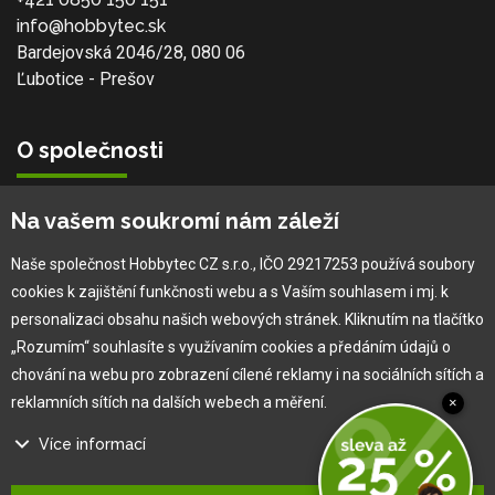
info@hobbytec.sk
Bardejovská 2046/28, 080 06
Ľubotice - Prešov
O společnosti
Vlastní výroba
Na vašem soukromí nám záleží
Náš tým
O nás
Naše společnost Hobbytec CZ s.r.o., IČO 29217253 používá soubory
cookies k zajištění funkčnosti webu a s Vaším souhlasem i mj. k
personalizaci obsahu našich webových stránek. Kliknutím na tlačítko
Pro zákazníka
„Rozumím“ souhlasíte s využívaním cookies a předáním údajů o
chování na webu pro zobrazení cílené reklamy i na sociálních sítích a
Obchodní podmínky
reklamních sítích na dalších webech a měření.
×
Věrnostní program
Více informací
Jak na reklamaci
Výprodej
Na našem webu používáme několik druhů kategorií cookies: