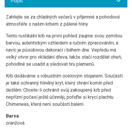
Popis
Zahřejte se za chladných večerů v příjemné a pohodové
atmosféře s naším krbem z pálené hlíny.
Tento rustikální krb na první pohled zaujme svou zemitou
barvou, autentickým vzhledem a ručním zpracováním, a
navíc je působivou dekorací i během dne. Vepředu má
velký otvor pro vkládání dřeva, takže stačí rozdělat oheň,
pohodlně se usadit a sledovat hru plamenů.
Krb dodáváme s robustním ocelovým stojanem. Součástí
je také ochranný hliněný kryt, který chrání komín před
deštěm. Chcete-li ochránit svůj zakoupený krb před
nepřízní počasí ještě účinněji, pořiďte si krycí plachtu
Chimeneas, která není součástí balení.
Barva
:
oranžová