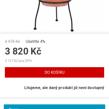
3 973
Kč
Ušetříte 4%
3 820
Kč
3 157
Kč bez DPH
DO KOŠÍKU
Litujeme, ale daný produkt již není dostupný