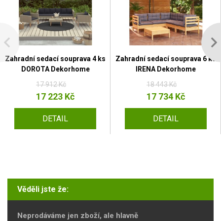
Zahradní sedací souprava 4 ks
Zahradní sedací souprava 6 ks
DOROTA Dekorhome
IRENA Dekorhome
17 912 Kč
18 443 Kč
17 223 Kč
17 734 Kč
DETAIL
DETAIL
Věděli jste že:
Neprodáváme jen zboží, ale hlavně