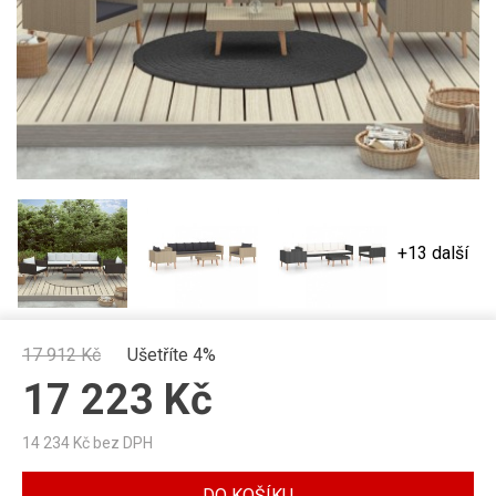
+13 další
17 912
Kč
Ušetříte 4%
17 223
Kč
14 234
Kč bez DPH
DO KOŠÍKU