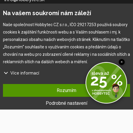
Bardejovská 2046/28, 080 06
Na vašem soukromí nám záleží
Ľubotice - Prešov
Naše společnost Hobbytec CZ s.r.o., IČO 29217253 používá soubory
O společnosti
cookies k zajištění funkčnosti webu a s Vaším souhlasem i mj. k
personalizaci obsahu našich webových stránek. Kliknutím na tlačítko
„Rozumím“ souhlasíte s využívaním cookies a předáním údajů o
Vlastní výroba
chování na webu pro zobrazení cílené reklamy i na sociálních sítích a
Náš tým
reklamních sítích na dalších webech a měření.
×
O nás
Více informací
Pro zákazníka
Na našem webu používáme několik druhů kategorií cookies:
Rozumím
Technické cookies
Obchodní podmínky
Ty jsou nezbytně nutné pro fungování webu a jeho funkcí, které se
Podrobné nastavení
Věrnostní program
rozhodnete využívat. Bez nich by náš web nefungoval, např. by nebylo
Jak na reklamaci
možné se přihlásit k uživatelskému účtu.
Výprodej
Funkční cookies
Kontakt
Tyto cookies nám umožňují zapamatovat si Vaše základní volby a