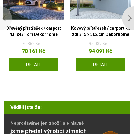
Dřevěný přístřešek / carport
Kovový přístřešek / carport ke
431x431 cm Dekorhome
zdi 315 x 502 cm Dekorhome
70 862 Kč
95 032 Kč
70 161 Kč
94 091 Kč
DETAIL
DETAIL
Věděli jste že:
Neprodáváme jen zboží, ale hlavně
jsme přední výrobci zimních