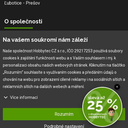
Ľubotice - Prešov
O společnosti
Vlastní výroba
Na vašem soukromí nám záleží
Náš tým
O nás
Naše společnost Hobbytec CZ s.r.o., IČO 29217253 používá soubory
cookies k zajištění funkčnosti webu a s Vaším souhlasem i mj. k
personalizaci obsahu našich webových stránek. Kliknutím na tlačítko
Pro zákazníka
„Rozumím“ souhlasíte s využívaním cookies a předáním údajů o
chování na webu pro zobrazení cílené reklamy i na sociálních sítích a
Obchodní podmínky
reklamních sítích na dalších webech a měření.
×
Věrnostní program
Více informací
Jak na reklamaci
Výprodej
Na našem webu používáme několik druhů kategorií cookies:
Kontakt
Rozumím
Technické cookies
Ty jsou nezbytně nutné pro fungování webu a jeho funkcí, které se
Podrobné nastavení