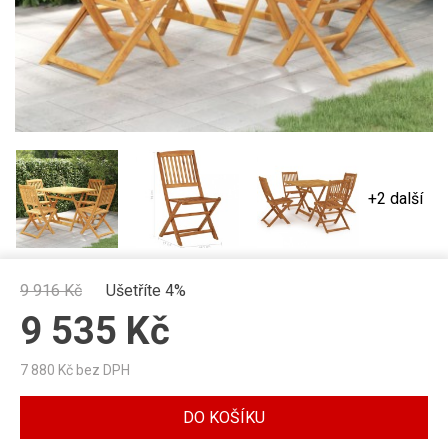
+2 další
9 916
Kč
Ušetříte 4%
9 535
Kč
7 880
Kč bez DPH
DO KOŠÍKU