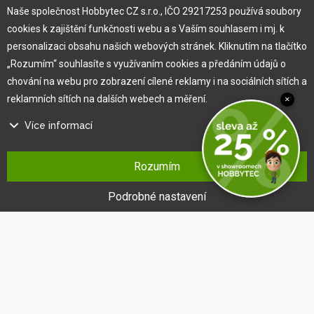
Naše společnost Hobbytec CZ s.r.o., IČO 29217253 používá soubory
cookies k zajištění funkčnosti webu a s Vaším souhlasem i mj. k
Pro zákazníka
personalizaci obsahu našich webových stránek. Kliknutím na tlačítko
„Rozumím“ souhlasíte s využívaním cookies a předáním údajů o
Obchodní podmínky
chování na webu pro zobrazení cílené reklamy i na sociálních sítích a
Věrnostní program
reklamních sítích na dalších webech a měření.
×
Jak na reklamaci
Výprodej
Více informací
Kontakt
Na našem webu používáme několik druhů kategorií cookies:
Rozumím
Technické cookies
Ty jsou nezbytně nutné pro fungování webu a jeho funkcí, které se
Podrobné nastavení
rozhodnete využívat. Bez nich by náš web nefungoval, např. by nebylo
možné se přihlásit k uživatelskému účtu.
Funkční cookies
Tyto cookies nám umožňují zapamatovat si Vaše základní volby a
vylepšují uživatelský komfort. Jde například o zapamatování si jazyka
či umožnění zůstat trvale přihlášen.
®
Copyright © 2010 -
2026
HOBBYTEC
,
info@hobbytec.cz
,