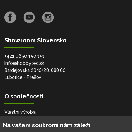
Showroom Slovensko
+421 0850 150 151
info@hobbytec.sk
Bardejovská 2046/28, 080 06
Ľubotice - Prešov
O společnosti
Vlastní výroba
Náš tým
Na vašem soukromí nám záleží
O nás