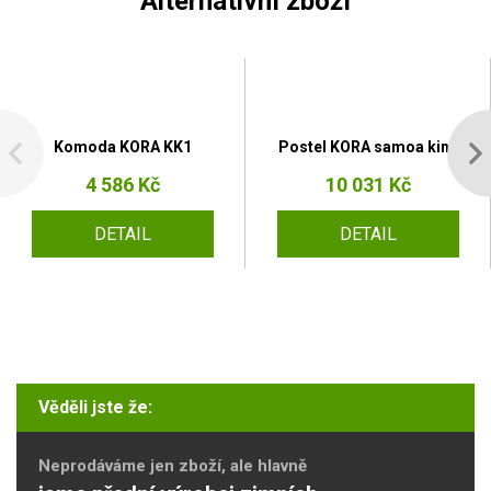
Alternativní zboží
Komoda KORA KK1
Postel KORA samoa king
4 586 Kč
10 031 Kč
DETAIL
DETAIL
Věděli jste že:
Neprodáváme jen zboží, ale hlavně