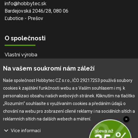
info@hobbytec.sk
Bardejovská 2046/28, 080 06
Ľubotice - Prešov
O společnosti
Vlastní výroba
Náš tým
Na vašem soukromí nám záleží
O nás
Naše společnost Hobbytec CZ s.r.o., IČO 29217253 používá soubory
cookies k zajištění funkčnosti webu a s Vaším souhlasem i mj. k
Pro zákazníka
personalizaci obsahu našich webových stránek. Kliknutím na tlačítko
„Rozumím“ souhlasíte s využívaním cookies a předáním údajů o
Obchodní podmínky
chování na webu pro zobrazení cílené reklamy i na sociálních sítích a
Věrnostní program
reklamních sítích na dalších webech a měření.
×
Jak na reklamaci
Výprodej
Více informací
Kontakt