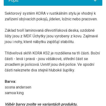
Popis
Sektorový systém KORA v rustikálním stylu je vhodný k
zařízení obývacích pokojů, jídelen, ložnic nebo pracoven.
Základ tvoří laminovaná dřevotřísková deska, ozdobné
lišty jsou z MDF. Úchytky jsou vyrobeny z kovu. Zajímavé
jsou i nohy, které nábytku zajišťují stabilitu.
Třídveřová skříň KORA KS2 je rozdělena na tři části. Boční
části - levá i pravá - jsou věšákové, střední část se
zrcadlem je policová. Uvnitř jsou dvě police. Ve spodní
části naleznete dva stejně hluboké šuplíky.
Barva:
sosna andersen
samoa king
Výběr barvy zvolte ve variantách produktu.