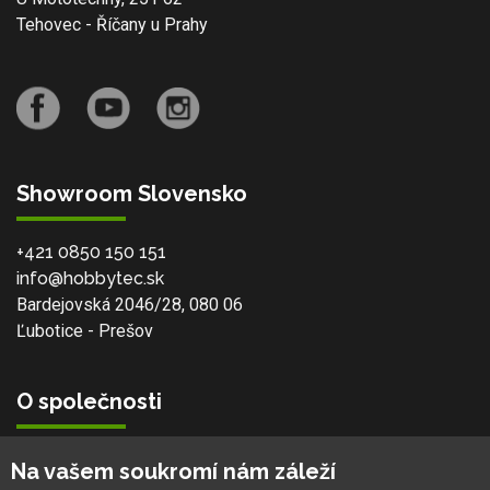
Tehovec - Říčany u Prahy
Showroom Slovensko
+421 0850 150 151
info@hobbytec.sk
Bardejovská 2046/28, 080 06
Ľubotice - Prešov
O společnosti
Vlastní výroba
Na vašem soukromí nám záleží
Náš tým