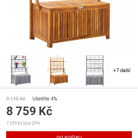
+7 další
9 110
Kč
Ušetříte 4%
8 759
Kč
7 239
Kč bez DPH
DO KOŠÍKU