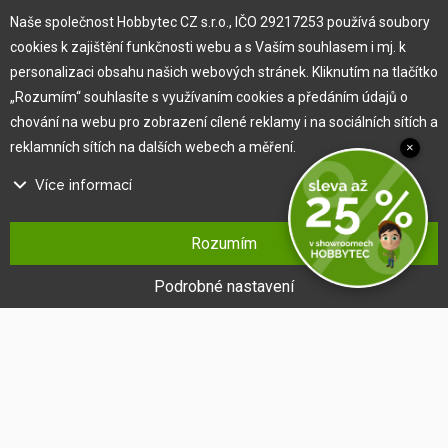
O nás
Naše společnost Hobbytec CZ s.r.o., IČO 29217253 používá soubory
cookies k zajištění funkčnosti webu a s Vaším souhlasem i mj. k
personalizaci obsahu našich webových stránek. Kliknutím na tlačítko
Pro zákazníka
„Rozumím“ souhlasíte s využívaním cookies a předáním údajů o
chování na webu pro zobrazení cílené reklamy i na sociálních sítích a
Obchodní podmínky
reklamních sítích na dalších webech a měření.
×
Věrnostní program
Více informací
Jak na reklamaci
Výprodej
Na našem webu používáme několik druhů kategorií cookies:
Kontakt
Rozumím
Technické cookies
Ty jsou nezbytně nutné pro fungování webu a jeho funkcí, které se
Podrobné nastavení
rozhodnete využívat. Bez nich by náš web nefungoval, např. by nebylo
možné se přihlásit k uživatelskému účtu.
Funkční cookies
Tyto cookies nám umožňují zapamatovat si Vaše základní volby a
vylepšují uživatelský komfort. Jde například o zapamatování si jazyka
či umožnění zůstat trvale přihlášen.