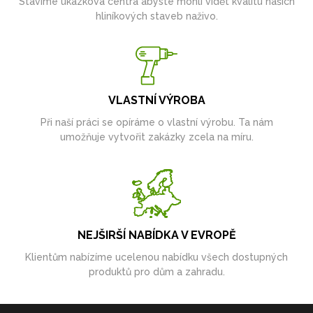
Stavíme ukázková centra abyste mohli vidět kvalitu našich
hliníkových staveb naživo.
VLASTNÍ VÝROBA
Při naší práci se opíráme o vlastní výrobu. Ta nám
umožňuje vytvořit zakázky zcela na míru.
NEJŠIRŠÍ NABÍDKA V EVROPĚ
Klientům nabízíme ucelenou nabídku všech dostupných
produktů pro dům a zahradu.