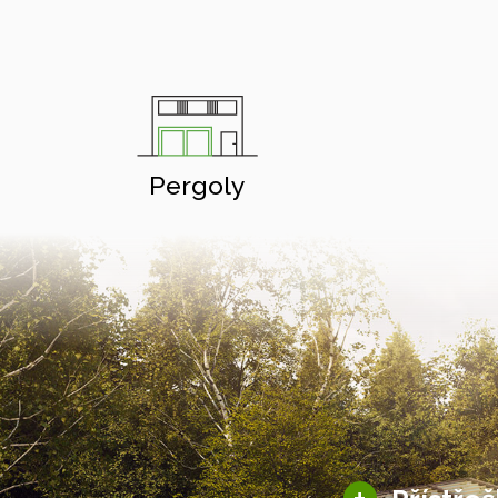
Pergoly
Hliníkové přístře