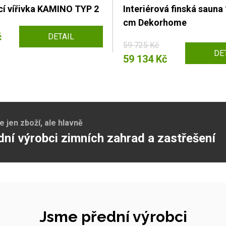
í vířivka KAMINO TYP 2
Interiérová finská sauna
cm Dekorhome
č
DETAIL
59 725 Kč
DE
59 134 Kč
jen zboží, ale hlavně
dní výrobci zimních zahrad a zastřešení
Jsme přední výrobci