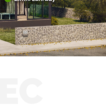
Hliníkové zimní zahrady
Zimní zahrady HORECA
Solární zimní zahrady
EC