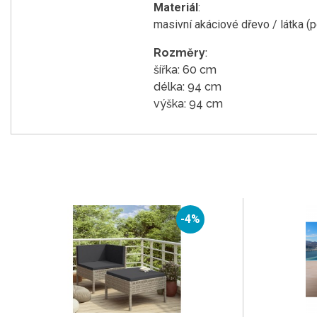
Materiál
:
masivní akáciové dřevo / látka (p
Rozměry
:
šířka: 60 cm
délka: 94 cm
výška: 94 cm
-4%