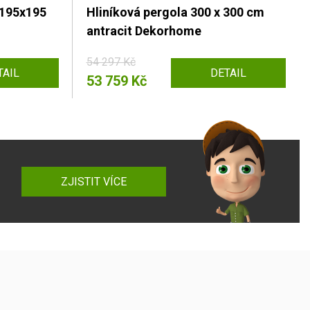
 195x195
Hliníková pergola 300 x 300 cm
antracit Dekorhome
54 297 Kč
TAIL
DETAIL
53 759 Kč
ZJISTIT VÍCE