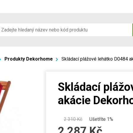
Produkty Dekorhome
Skládací plážové lehátko D0484 
Skládací plážo
akácie Dekor
2 310
Kč
Ušetříte 1%
2 287
Kč