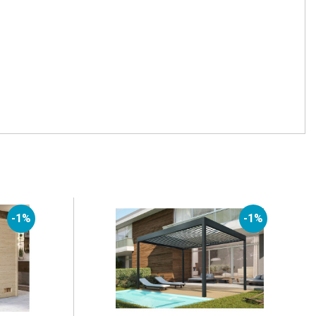
-1%
-1%