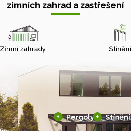
zimních zahrad a zastřešení
Zimní zahrady
Stíněn
Hliníkové pergoly
Bioklimatické pergoly
+
+
Pergoly
Stínění
Typizované pergoly
šky
Stínění
Altány a zastřešení