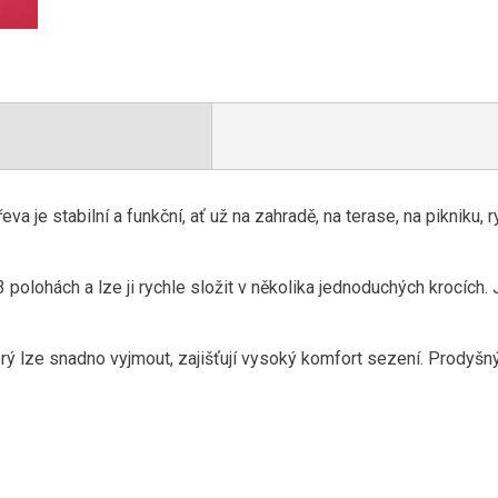
va je stabilní a funkční, ať už na zahradě, na terase, na pikniku, r
 3 polohách a lze ji rychle složit v několika jednoduchých krocích
rý lze snadno vyjmout, zajišťují vysoký komfort sezení. Prodyšný