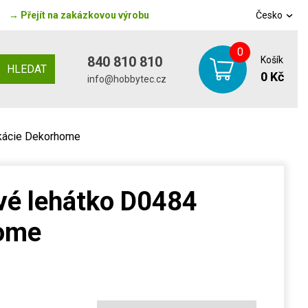
→
Přejít na zakázkovou výrobu
Česko
0
840 810 810
Košík
HLEDAT
0 Kč
info@hobbytec.cz
akácie Dekorhome
vé lehátko D0484
home