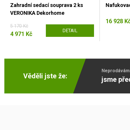
Zahradní sedací souprava 2 ks
Nafukovac
VERONIKA Dekorhome
16 928 K
5 170 Kč
DETAIL
4 971 Kč
Neprodáváme 
Věděli jste že:
jsme pře