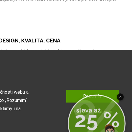
DESIGN, KVALITA, CENA
Naše produkty v sobě kombinují nadčasové
zpracování, kvalitní materiály a bezkonkurenční cenu
na trhu.
kčnosti webu a
Rozumím
×
tko „Rozumím“
klamy i na
Podrobné nastavení