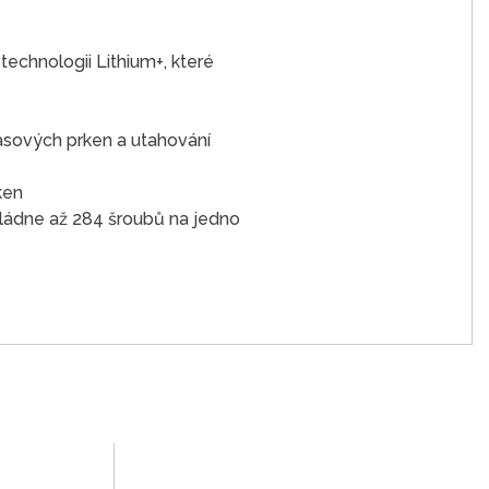
echnologii Lithium+, které
rasových prken a utahování
ken
vládne až 284 šroubů na jedno