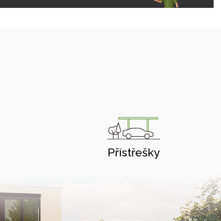
í
Přístřešky