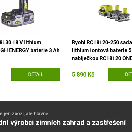
8L30 18 V lithium
Ryobi RC18120-250 sada
IGH ENERGY baterie 3 Ah
lithium iontová baterie 5
nabíječkou RC18120 ON
5 890 Kč
DETAIL
DE
jen zboží, ale hlavně
dní výrobci zimních zahrad a zastřešení