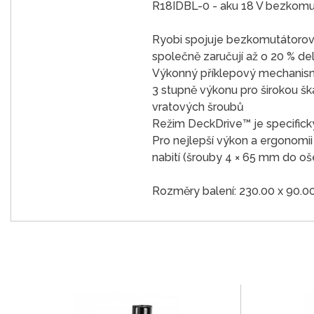
R18IDBL-0 - aku 18 V bezkom
Ryobi spojuje bezkomutátorový 
společně zaručují až o 20 % de
Výkonný příklepový mechanismu
3 stupně výkonu pro širokou šk
vratových šroubů
Režim DeckDrive™ je specifický
Pro nejlepší výkon a ergonomi
nabití (šrouby 4 × 65 mm do o
Rozměry balení: 230.00 x 90.0