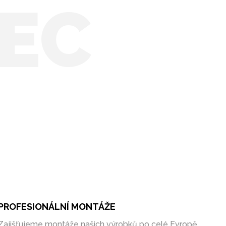
EC
PROFESIONÁLNÍ MONTÁŽE
Zajišťujeme montáže našich výrobků po celé Evropě.