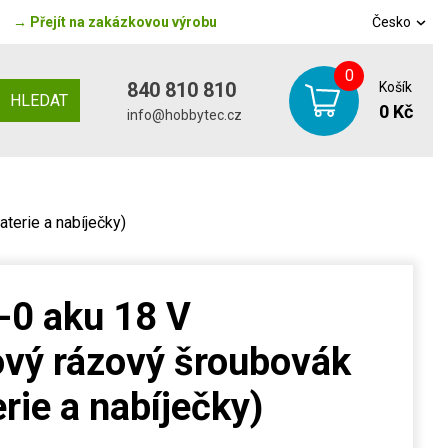
→
Přejít na zakázkovou výrobu
Česko
0
840 810 810
Košík
HLEDAT
0 Kč
info@hobbytec.cz
erie a nabíječky)
-0 aku 18 V
vý rázový šroubovák
rie a nabíječky)