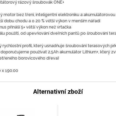
utátorový rázový šroubovák ONE+
motor bez tření, inteligentní elektroniku a akumulátorovou t
lší dobu chodu a o 20 % větší výkon v menším nářadí
s přináší 5× větší výkon než vrtačka
álu použití, od upevňování dveřních pantů po šroubování te
 rychlostní profil, který usnadňuje šroubování terasových pr
i doporučujeme používat 2,5Ah akumulátor Lithium+, který z
šetřeného borovicového dřeva)
0 x 190.00
Alternativní zboží