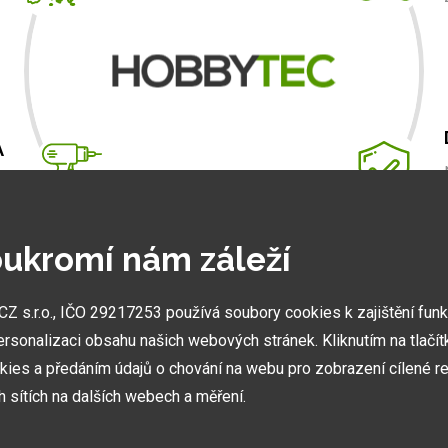
A
m
.
ukromí nám záleží
 s.r.o., IČO 29217253 používá soubory cookies k zajištění fun
NEJVĚTŠÍ SHOWROOMY
ersonalizaci obsahu našich webových stránek. Kliknutím na tlačí
Stavíme ukázková centra abyste mohli vidět kvalitu
kies a předáním údajů o chování na webu pro zobrazení cílené re
našich hliníkových staveb naživo.
ch sítích na dalších webech a měření.