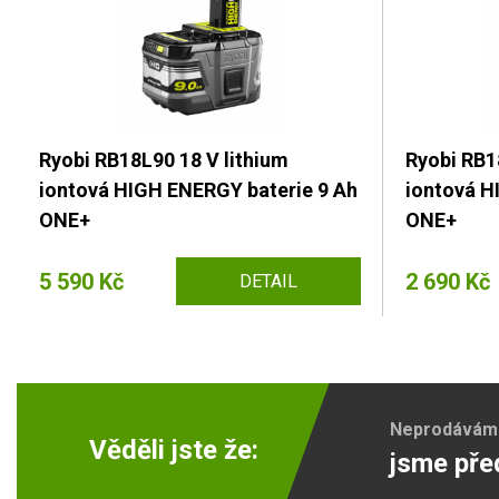
Ryobi RB18L90 18 V lithium
Ryobi RB1
iontová HIGH ENERGY baterie 9 Ah
iontová H
ONE+
ONE+
5 590 Kč
2 690 Kč
DETAIL
Neprodáváme 
Věděli jste že:
jsme pře