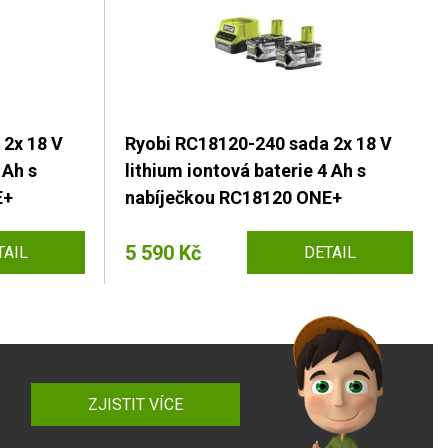
 2x 18 V
Ryobi RC18120-240 sada 2x 18 V
 Ah s
lithium iontová baterie 4 Ah s
E+
nabíječkou RC18120 ONE+
5 590 Kč
TAIL
DETAIL
ZJISTIT VÍCE