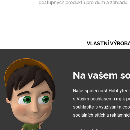
dostupných produktů pro dům a zahradu.
VLASTNÍ VÝROB
Při naší práci se opíráme o vlastní výrobu. Ta ná
umožňuje vytvořit zakázky zcela na míru
Na vašem so
Naše společnost Hobbytec CZ
s Vaším souhlasem i mj. k p
souhlasíte s využívaním coo
sociálních sítích a reklamní