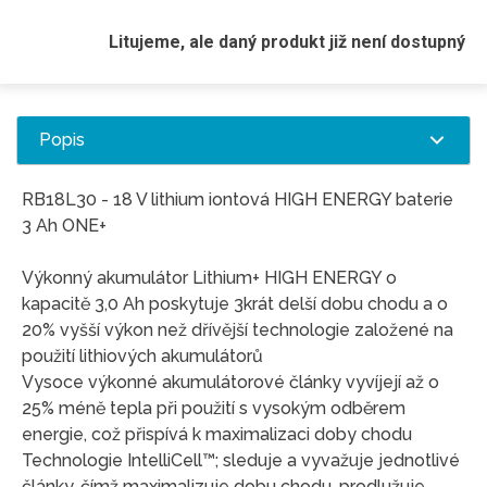
Litujeme, ale daný produkt již není dostupný
Popis
RB18L30 - 18 V lithium iontová HIGH ENERGY baterie
3 Ah ONE+
Výkonný akumulátor Lithium+ HIGH ENERGY o
kapacitě 3,0 Ah poskytuje 3krát delší dobu chodu a o
20% vyšší výkon než dřívější technologie založené na
použití lithiových akumulátorů
Vysoce výkonné akumulátorové články vyvíjejí až o
25% méně tepla při použití s vysokým odběrem
energie, což přispívá k maximalizaci doby chodu
Technologie IntelliCell™; sleduje a vyvažuje jednotlivé
články, čímž maximalizuje dobu chodu, prodlužuje