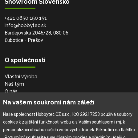
Showroom Slovensko
+421 0850 150 151
info@hobbytec.sk
Bardejovská 2046/28, 080 06
Ľubotice - Prešov
O společnosti
Vlastní výroba
Náš tým
O nás
Na vašem soukromí nám záleží
Pro zákazníka
Naše společnost Hobbytec CZ s.r.o., IČO 29217253 používá soubory
cookies k zajištění funkčnosti webu a s Vaším souhlasem i mj. k
Obchodní podmínky
personalizaci obsahu našich webových stránek. Kliknutím na tlačítko
Věrnostní program
„Rozumím“ souhlasíte s využívaním cookies a předáním údajů o