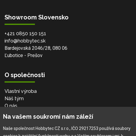
Showroom Slovensko
+421 0850 150 151
info@hobbytec.sk
Bardejovská 2046/28, 080 06
Ľubotice - Prešov
O společnosti
Vlastní výroba
Náš tým
O nás
Na vašem soukromí nám záleží
Pro zákazníka
Naše společnost Hobbytec CZ s.r.o., IČO 29217253 používá soubory
cookies k zajištění funkčnosti webu a s Vaším souhlasem i mj. k