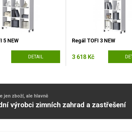
I 5 NEW
Regál TOFI 3 NEW
3 618 Kč
DETAIL
DE
jen zboží, ale hlavně
dní výrobci zimních zahrad a zastřešení