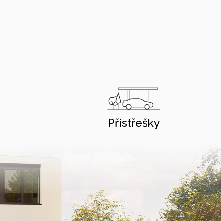
í
Přístřešky