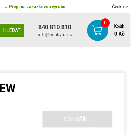
→
Přejít na zakázkovou výrobu
Česko
0
840 810 810
Košík
HLEDAT
0 Kč
info@hobbytec.cz
NEW
DO KOŠÍKU