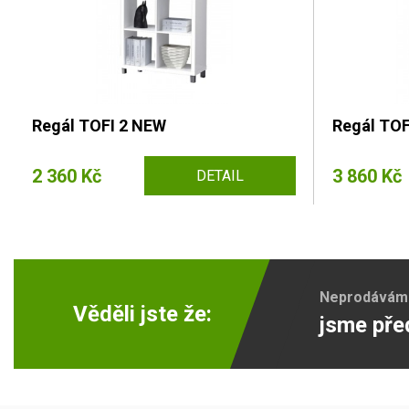
Regál TOFI 2 NEW
Regál TOF
2 360 Kč
3 860 Kč
DETAIL
Neprodáváme 
Věděli jste že:
jsme pře