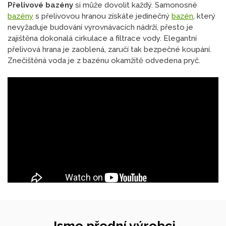
Přelivové bazény
si může dovolit každý. Samonosné
bazény
s přelivovou hranou získáte jedinečný
bazén
, který
nevyžaduje budování vyrovnávacích nádrží, přesto je
zajištěna dokonalá cirkulace a filtrace vody. Elegantní
přelivová hrana je zaoblená, zaručí tak bezpečné koupání.
Znečištěná voda je z bazénu okamžitě odvedena pryč.
Jsme přední výrobci