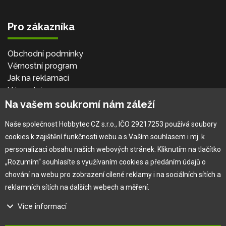
Pro zákazníka
Obchodní podmínky
Věrnostní program
Jak na reklamaci
Výprodej
Kontakt
Na vašem soukromí nám záleží
Naše společnost Hobbytec CZ s.r.o., IČO 29217253 používá soubory
cookies k zajištění funkčnosti webu a s Vaším souhlasem i mj. k
personalizaci obsahu našich webových stránek. Kliknutím na tlačítko
„Rozumím“ souhlasíte s využívaním cookies a předáním údajů o
chování na webu pro zobrazení cílené reklamy i na sociálních sítích a
reklamních sítích na dalších webech a měření.
×
Více informací
®
Copyright © 2010 -
2026
HOBBYTEC
,
info@hobbytec.cz
,