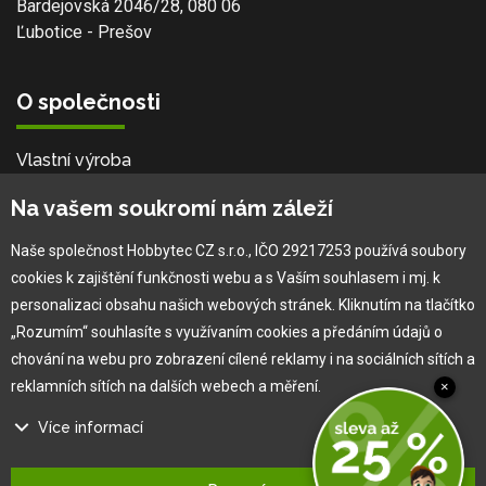
Bardejovská 2046/28, 080 06
Ľubotice - Prešov
O společnosti
Vlastní výroba
Náš tým
Na vašem soukromí nám záleží
O nás
Naše společnost Hobbytec CZ s.r.o., IČO 29217253 používá soubory
cookies k zajištění funkčnosti webu a s Vaším souhlasem i mj. k
Pro zákazníka
personalizaci obsahu našich webových stránek. Kliknutím na tlačítko
„Rozumím“ souhlasíte s využívaním cookies a předáním údajů o
Obchodní podmínky
chování na webu pro zobrazení cílené reklamy i na sociálních sítích a
Věrnostní program
reklamních sítích na dalších webech a měření.
×
Jak na reklamaci
Výprodej
Více informací
Kontakt
Na našem webu používáme několik druhů kategorií cookies: