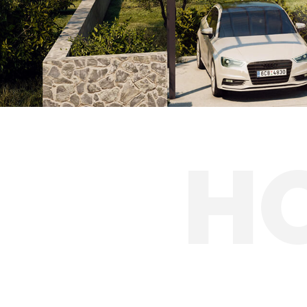
Solární přístřešk
H