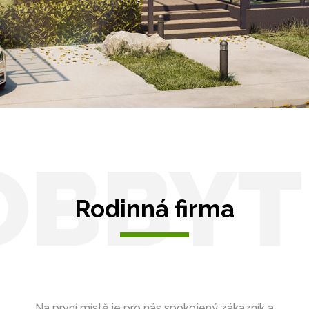
y pro auto
OBBYT
Rodinná firma
Na první místě je pro nás spokojený zákazník a