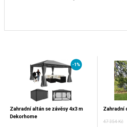
-1%
Zahradní altán se závěsy 4x3 m
Zahradní
Dekorhome
47 354 Kč