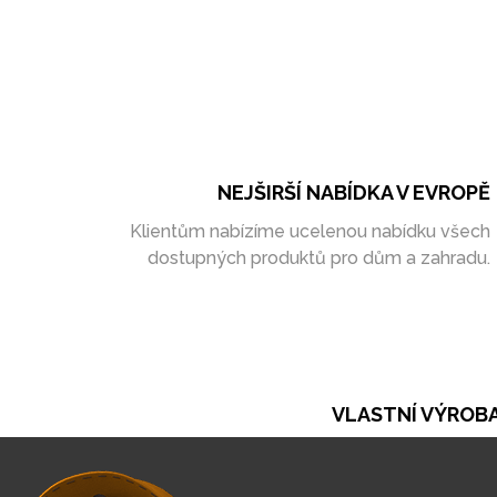
NEJŠIRŠÍ NABÍDKA V EVROPĚ
Klientům nabízíme ucelenou nabídku všech
dostupných produktů pro dům a zahradu.
VLASTNÍ VÝROB
Při naší práci se opíráme o vlastní výrobu. Ta ná
umožňuje vytvořit zakázky zcela na míru