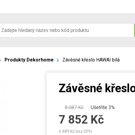
Produkty Dekorhome
Závěsné křeslo HAWAI bílá
Závěsné křesl
8 087
Kč
Ušetříte 3%
7 852
Kč
6 489
Kč bez DPH