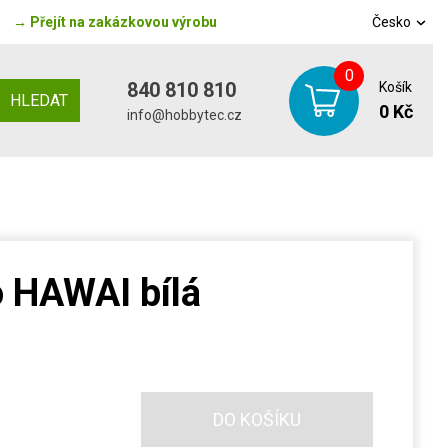
→
Přejít na zakázkovou výrobu
Česko
0
840 810 810
Košík
HLEDAT
0 Kč
info@hobbytec.cz
o HAWAI bílá
DO KOŠÍKU