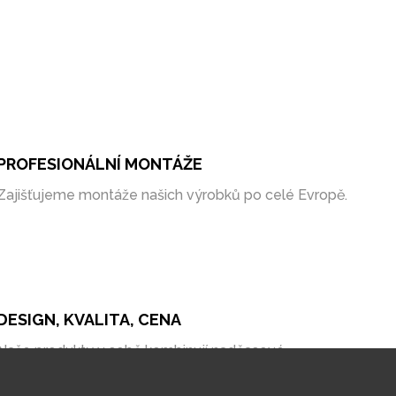
PROFESIONÁLNÍ MONTÁŽE
Zajišťujeme montáže našich výrobků po celé Evropě.
DESIGN, KVALITA, CENA
Naše produkty v sobě kombinují nadčasové
zpracování, kvalitní materiály a bezkonkurenční cenu
na trhu.