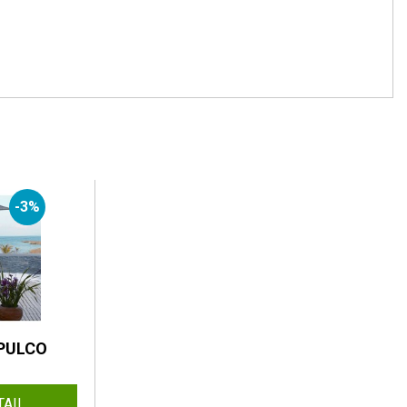
-3%
APULCO
TAIL