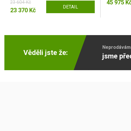
45 975 K
23 604 Kč
DETAIL
23 370 Kč
Neprodáváme 
Věděli jste že:
jsme pře