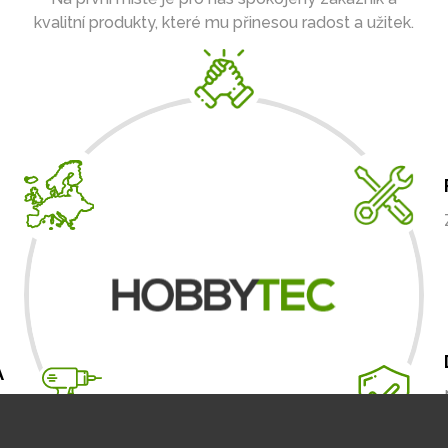
kvalitní produkty, které mu přinesou radost a užitek.
A
m
.