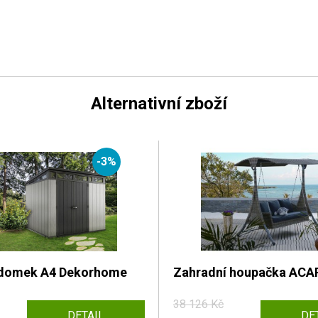
Alternativní zboží
-3%
 domek A4 Dekorhome
Zahradní houpačka AC
38 126 Kč
DETAIL
DE