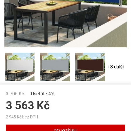
+8 další
3 706
Kč
Ušetříte 4%
3 563
Kč
2 945
Kč bez DPH
DO KOŠÍKU