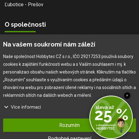
Ľubotice - Prešov
O společnosti
Vlastní výroba
Na vašem soukromí nám záleží
Náš tým
O nás
Naše společnost Hobbytec CZ s.r.o., IČO 29217253 používá soubory
cookies k zajištění funkčnosti webu a s Vaším souhlasem i mj. k
personalizaci obsahu našich webových stránek. Kliknutím na tlačítko
Pro zákazníka
„Rozumím“ souhlasíte s využívaním cookies a předáním údajů o
chování na webu pro zobrazení cílené reklamy i na sociálních sítích a
Obchodní podmínky
reklamních sítích na dalších webech a měření.
×
Věrnostní program
Více informací
Jak na reklamaci
Výprodej
Na našem webu používáme několik druhů kategorií cookies:
Kontakt
Rozumím
Technické cookies
Ty jsou nezbytně nutné pro fungování webu a jeho funkcí, které se
Podrobné nastavení