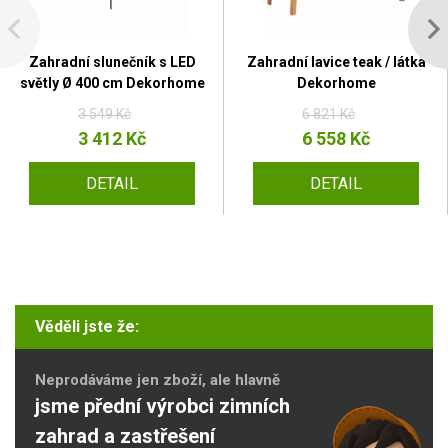
Zahradní slunečník s LED
Zahradní lavice teak / látka
světly Ø 400 cm Dekorhome
Dekorhome
3 549 Kč
6 821 Kč
3 412 Kč
6 558 Kč
DETAIL
DETAIL
Věděli jste že:
Neprodáváme jen zboží, ale hlavně
jsme přední výrobci zimních
zahrad a zastřešení