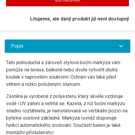
Litujeme, ale daný produkt již není dostupný
Popis
Tato jednoduchá a zároveň stylová boční markýza vám
pomůže na terase, balkoně nebo dvoře vytvořit útulný
koutek v naprostém soukromí. Ochrání vás také před
větrem a nízko položeným sluncem.
Zástěna je vyrobená z polyesteru, který skvěle vzdoruje
vodě i UV záření a netrhá se. Kazeta, z níž boční markýzu
snadno roztáhnete, je nainstalovaná ve vertikální pozici na
bytelné ocelové základně. Markýza rovněž disponuje
funkcí automatického srolování. Součástí balení je také
montážní příslušenství.