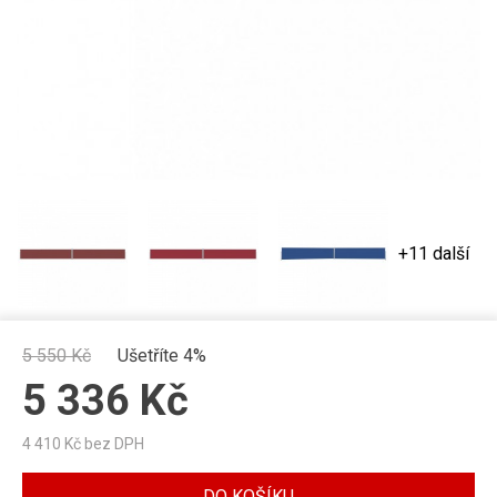
+11 další
5 550
Kč
Ušetříte 4%
5 336
Kč
4 410
Kč bez DPH
DO KOŠÍKU