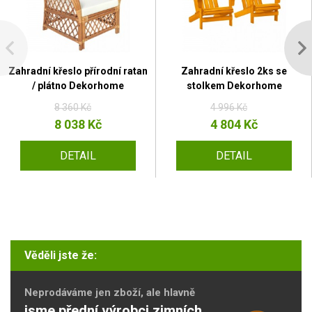
Zahradní křeslo přírodní ratan
Zahradní křeslo 2ks se
/ plátno Dekorhome
stolkem Dekorhome
8 360 Kč
4 996 Kč
8 038 Kč
4 804 Kč
DETAIL
DETAIL
Věděli jste že:
Neprodáváme jen zboží, ale hlavně
jsme přední výrobci zimních