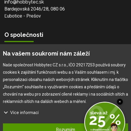
info@hobbytec.sk
Bardejovská 2046/28, 080 06
Ľubotice - Prešov
O společnosti
Vlastní výroba
Na vašem soukromí nám záleží
Náš tým
O nás
Naše společnost Hobbytec CZ s.r.o., IČO 29217253 používá soubory
cookies k zajištění funkčnosti webu a s Vaším souhlasem i mj. k
personalizaci obsahu našich webových stránek. Kliknutím na tlačítko
Pro zákazníka
„Rozumím“ souhlasíte s využívaním cookies a předáním údajů o
chování na webu pro zobrazení cílené reklamy i na sociálních sítích a
Obchodní podmínky
reklamních sítích na dalších webech a měření.
×
Věrnostní program
Více informací
Jak na reklamaci
Výprodej
Na našem webu používáme několik druhů kategorií cookies:
Kontakt
Rozumím