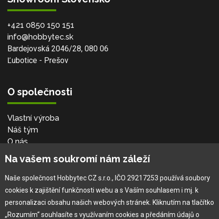
+421 0850 150 151
info@hobbytec.sk
Bardejovská 2046/28, 080 06
Ľubotice - Prešov
O společnosti
Vlastní výroba
Náš tým
O nás
Na vašem soukromí nám záleží
Pro zákazníka
Naše společnost Hobbytec CZ s.r.o., IČO 29217253 používá soubory
cookies k zajištění funkčnosti webu a s Vaším souhlasem i mj. k
Obchodní podmínky
personalizaci obsahu našich webových stránek. Kliknutím na tlačítko
Věrnostní program
„Rozumím“ souhlasíte s využívaním cookies a předáním údajů o