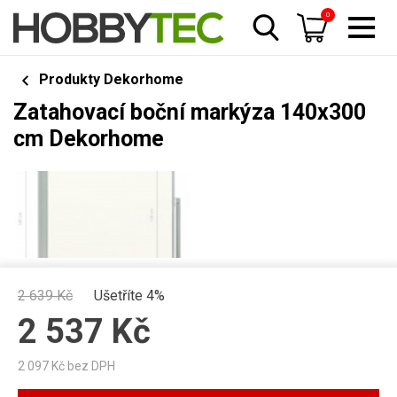
0
Produkty Dekorhome
Zatahovací boční markýza 140x300
cm Dekorhome
2 639
Kč
Ušetříte 4%
2 537
Kč
2 097
Kč bez DPH