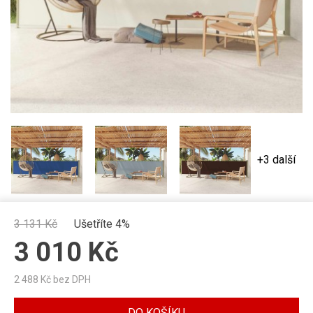
+3 další
3 131
Kč
Ušetříte 4%
3 010
Kč
2 488
Kč bez DPH
DO KOŠÍKU