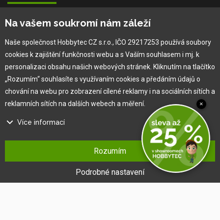
Vlastní výroba
Na vašem soukromí nám záleží
Náš tým
O nás
Naše společnost Hobbytec CZ s.r.o., IČO 29217253 používá soubory
cookies k zajištění funkčnosti webu a s Vaším souhlasem i mj. k
personalizaci obsahu našich webových stránek. Kliknutím na tlačítko
Pro zákazníka
„Rozumím“ souhlasíte s využívaním cookies a předáním údajů o
chování na webu pro zobrazení cílené reklamy i na sociálních sítích a
Obchodní podmínky
reklamních sítích na dalších webech a měření.
×
Věrnostní program
Více informací
Jak na reklamaci
Výprodej
Na našem webu používáme několik druhů kategorií cookies:
Kontakt
Rozumím
Technické cookies
Ty jsou nezbytně nutné pro fungování webu a jeho funkcí, které se
Podrobné nastavení
rozhodnete využívat. Bez nich by náš web nefungoval, např. by nebylo
možné se přihlásit k uživatelskému účtu.
Funkční cookies
Tyto cookies nám umožňují zapamatovat si Vaše základní volby a