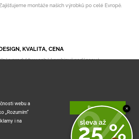
Zajišťujeme montáže našich výrobků po celé Evropě.
DESIGN, KVALITA, CENA
Naše produkty v sobě kombinují nadčasové
zpracování, kvalitní materiály a bezkonkurenční cenu
na trhu.
kčnosti webu a
Rozumím
×
tko „Rozumím“
klamy i na
Podrobné nastavení