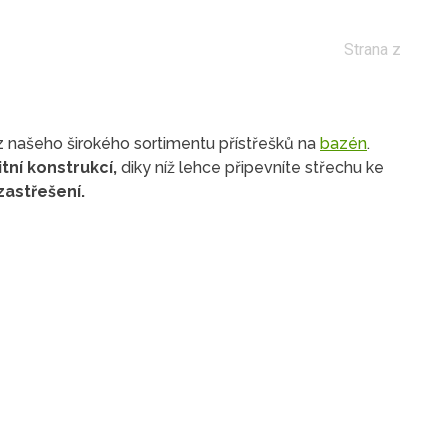
Strana z
 z našeho širokého sortimentu přístřešků na
bazén
.
itní konstrukcí,
diky níž lehce připevníte střechu ke
astřešení.