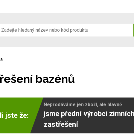
na
řešení bazénů
Neprodáváme jen zboží, ale hlavně
jsme přední výrobci zimníc
i jste že:
zastřešení