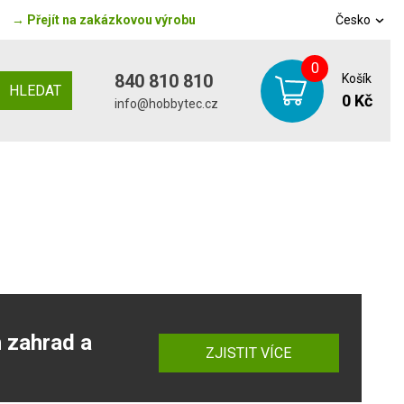
→
Přejít na zakázkovou výrobu
Česko
0
840 810 810
Košík
HLEDAT
0 Kč
info@hobbytec.cz
h zahrad a
ZJISTIT VÍCE