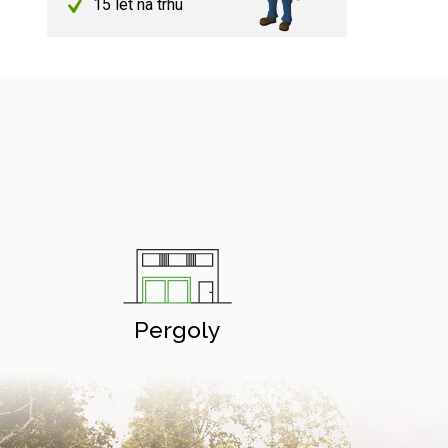
15 let na trhu
Pergoly