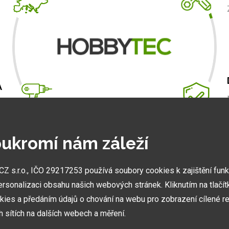
A
m
.
ukromí nám záleží
 s.r.o., IČO 29217253 používá soubory cookies k zajištění fun
NEJVĚTŠÍ SHOWROOMY
ersonalizaci obsahu našich webových stránek. Kliknutím na tlačí
Stavíme ukázková centra abyste mohli vidět kvalitu
kies a předáním údajů o chování na webu pro zobrazení cílené re
našich hliníkových staveb naživo.
ch sítích na dalších webech a měření.