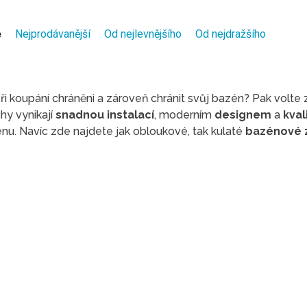
ě
Nejprodávanější
Od nejlevnějšího
Od nejdražšího
ři koupání chráněni a zároveň chránit svůj bazén? Pak volte
hy vynikají
snadnou instalací
, moderním
designem
a
kval
nu. Navíc zde najdete jak obloukové, tak kulaté
bazénové z