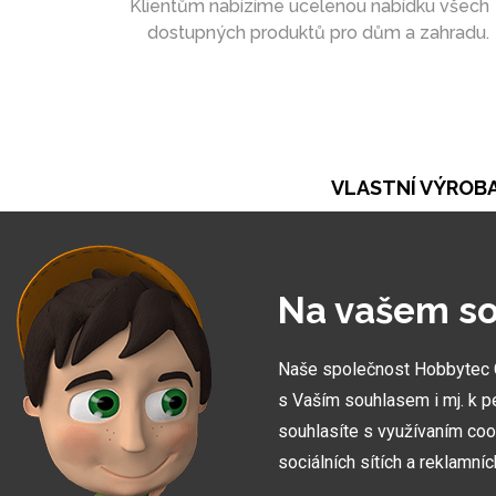
Klientům nabízíme ucelenou nabídku všech
dostupných produktů pro dům a zahradu.
VLASTNÍ VÝROB
Při naší práci se opíráme o vlastní výrobu. Ta ná
umožňuje vytvořit zakázky zcela na míru
Na vašem so
Naše společnost Hobbytec CZ
s Vaším souhlasem i mj. k p
souhlasíte s využívaním coo
sociálních sítích a reklamní