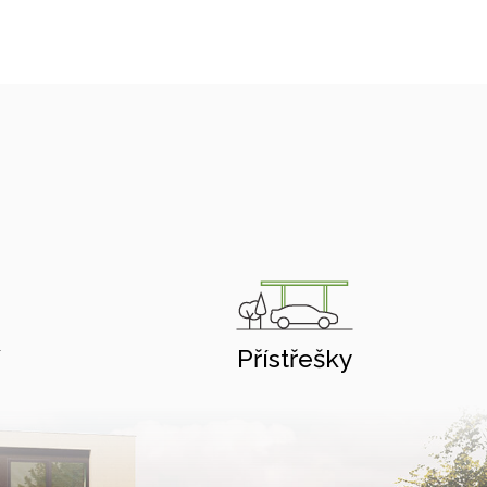
í
Přístřešky