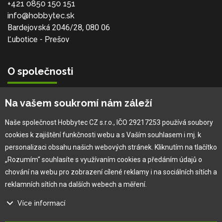
+421 0850 150 151
info@hobbytec.sk
Bardejovská 2046/28, 080 06
Ľubotice - Prešov
O společnosti
Vlastní výroba
Na vašem soukromí nám záleží
Náš tým
O nás
Naše společnost Hobbytec CZ s.r.o., IČO 29217253 používá soubory
cookies k zajištění funkčnosti webu a s Vaším souhlasem i mj. k
personalizaci obsahu našich webových stránek. Kliknutím na tlačítko
Pro zákazníka
„Rozumím“ souhlasíte s využívaním cookies a předáním údajů o
chování na webu pro zobrazení cílené reklamy i na sociálních sítích a
Obchodní podmínky
reklamních sítích na dalších webech a měření.
×
Věrnostní program
Více informací
Jak na reklamaci
Výprodej