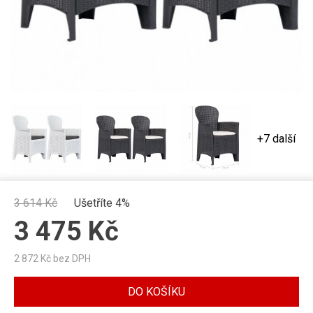
+7 další
3 614
Kč
Ušetříte 4%
3 475
Kč
2 872
Kč bez DPH
DO KOŠÍKU