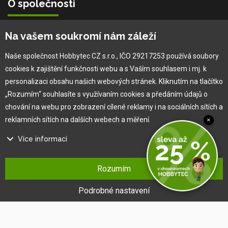
O společnosti
Vlastní výroba
Na vašem soukromí nám záleží
Náš tým
O nás
Naše společnost Hobbytec CZ s.r.o., IČO 29217253 používá soubory
cookies k zajištění funkčnosti webu a s Vaším souhlasem i mj. k
personalizaci obsahu našich webových stránek. Kliknutím na tlačítko
Pro zákazníka
„Rozumím“ souhlasíte s využívaním cookies a předáním údajů o
chování na webu pro zobrazení cílené reklamy i na sociálních sítích a
Obchodní podmínky
reklamních sítích na dalších webech a měření.
×
Věrnostní program
Více informací
Jak na reklamaci
Výprodej
Na našem webu používáme několik druhů kategorií cookies:
Kontakt
Rozumím
Technické cookies
Ty jsou nezbytně nutné pro fungování webu a jeho funkcí, které se
Podrobné nastavení
rozhodnete využívat. Bez nich by náš web nefungoval, např. by nebylo
možné se přihlásit k uživatelskému účtu.