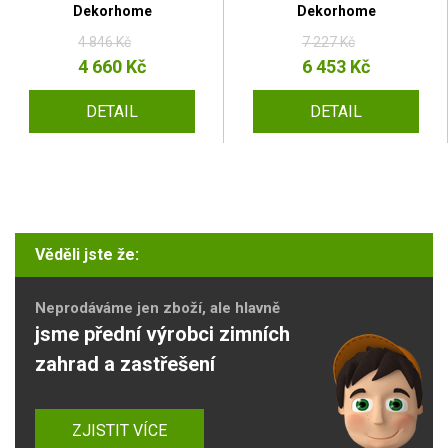
Dekorhome
Dekorhome
4 846 Kč
7 227 Kč
4 660 Kč
6 453 Kč
DETAIL
DETAIL
Věděli jste že:
Neprodáváme jen zboží, ale hlavně
jsme přední výrobci zimních
zahrad a zastřešení
ZJISTIT VÍCE