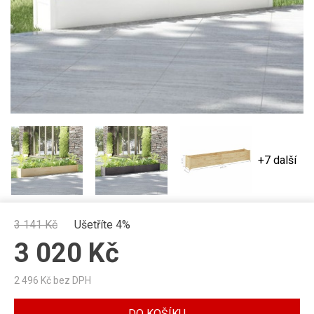
+7 další
3 141
Kč
Ušetříte 4%
3 020
Kč
2 496
Kč bez DPH
DO KOŠÍKU