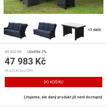
+3 další
49 422
Kč
Ušetříte 3%
47 983
Kč
39 655
Kč bez DPH
DO KOŠÍKU
Litujeme, ale daný produkt již není dostupný