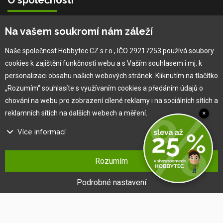
Vlastní výroba
Na vašem soukromí nám záleží
Náš tým
O nás
Naše společnost Hobbytec CZ s.r.o., IČO 29217253 používá soubory
cookies k zajištění funkčnosti webu a s Vaším souhlasem i mj. k
personalizaci obsahu našich webových stránek. Kliknutím na tlačítko
Pro zákazníka
„Rozumím“ souhlasíte s využívaním cookies a předáním údajů o
chování na webu pro zobrazení cílené reklamy i na sociálních sítích a
Obchodní podmínky
reklamních sítích na dalších webech a měření.
×
Věrnostní program
Více informací
Jak na reklamaci
Výprodej
Na našem webu používáme několik druhů kategorií cookies:
Kontakt
Rozumím
Technické cookies
Ty jsou nezbytně nutné pro fungování webu a jeho funkcí, které se
Podrobné nastavení
rozhodnete využívat. Bez nich by náš web nefungoval, např. by nebylo
možné se přihlásit k uživatelskému účtu.
Funkční cookies