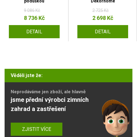
poduškou
Dekorhome
9 086 Kč
2 725 Kč
8 736 Kč
2 698 Kč
DETAIL
DETAIL
Věděli jste že:
Neprodáváme jen zboží, ale hlavně
jsme přední výrobci zimních
zahrad a zastřešení
ZJISTIT VÍCE