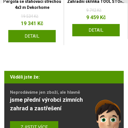
Pergola se stahovací střechou
Zahradní skříňka TOOL STORE
4x3 m Dekorhome
9 742 Kč
19 534 Kč
9 459 Kč
19 341 Kč
DETAIL
DETAIL
Věděli jste že:
Neprodáváme jen zboží, ale hlavně
jsme přední výrobci zimních
zahrad a zastřešení
ZJISTIT VÍCE