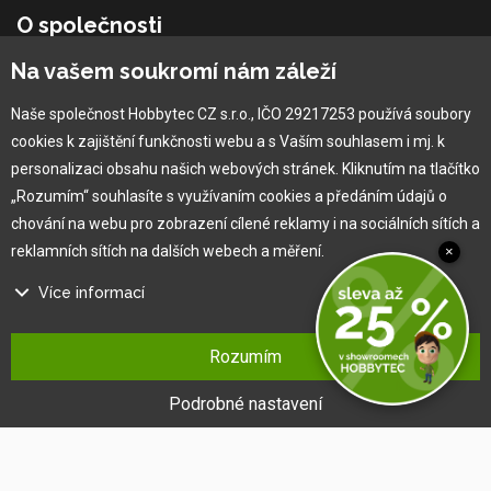
O společnosti
Na vašem soukromí nám záleží
Vlastní výroba
Náš tým
Naše společnost Hobbytec CZ s.r.o., IČO 29217253 používá soubory
O nás
cookies k zajištění funkčnosti webu a s Vaším souhlasem i mj. k
personalizaci obsahu našich webových stránek. Kliknutím na tlačítko
„Rozumím“ souhlasíte s využívaním cookies a předáním údajů o
Pro zákazníka
chování na webu pro zobrazení cílené reklamy i na sociálních sítích a
reklamních sítích na dalších webech a měření.
×
Obchodní podmínky
Věrnostní program
Více informací
Jak na reklamaci
Na našem webu používáme několik druhů kategorií cookies:
Výprodej
Rozumím
Kontakt
Technické cookies
Ty jsou nezbytně nutné pro fungování webu a jeho funkcí, které se
Podrobné nastavení
rozhodnete využívat. Bez nich by náš web nefungoval, např. by nebylo
možné se přihlásit k uživatelskému účtu.
Funkční cookies