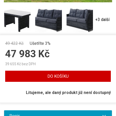
+3 další
49 422
Kč
Ušetříte 3%
47 983
Kč
39 655
Kč bez DPH
DO KOŠÍKU
Litujeme, ale daný produkt již není dostupný
Popis