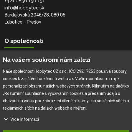
+421 0850 150 151
info@hobbytec.sk
Bardejovská 2046/28, 080 06
Ľubotice - Prešov
O společnosti
Vlastní výroba
Na vašem soukromí nám záleží
Náš tým
O nás
Naše společnost Hobbytec CZ s.r.o., IČO 29217253 používá soubory
cookies k zajištění funkčnosti webu a s Vaším souhlasem i mj. k
personalizaci obsahu našich webových stránek. Kliknutím na tlačítko
Pro zákazníka
„Rozumím“ souhlasíte s využívaním cookies a předáním údajů o
chování na webu pro zobrazení cílené reklamy i na sociálních sítích a
Obchodní podmínky
reklamních sítích na dalších webech a měření.
×
Věrnostní program
Více informací
Jak na reklamaci
Výprodej
Na našem webu používáme několik druhů kategorií cookies: