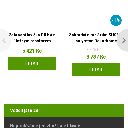
-1%
Zahradní lavička DILKA s
Zahradní altán 3x4m SH021R
úložným prostorem
polyratan Dekorhome
8 875 Kč
5 421 Kč
8 787 Kč
DETAIL
DETAIL
Věděli jste že:
Neprodáváme jen zboží, ale hlavně