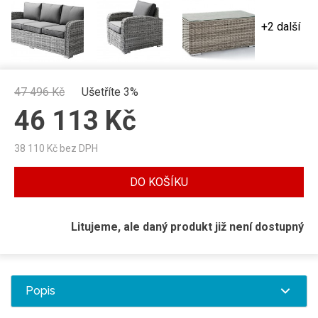
+2 další
47 496
Kč
Ušetříte 3%
46 113
Kč
38 110
Kč bez DPH
DO KOŠÍKU
Litujeme, ale daný produkt již není dostupný
Popis