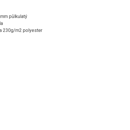
5 mm půlkulatý
la
tka 230g/m2 polyester