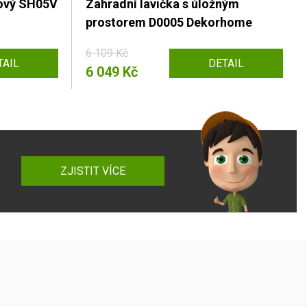
nový SH05V
Zahradní lavička s úložným
prostorem D0005 Dekorhome
6 109 Kč
TAIL
DETAIL
6 049 Kč
ZJISTIT VÍCE