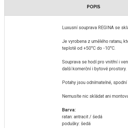
POPIS
Luxusní souprava REGINA se sklád
Je vyrobena z umělého ratanu, kte
teplotě od +50°C do -10°C.
Souprava se hodí pro vnitřní i ven
další komerční i bytové prostory.
Potahy jsou odnímatelné, spodn
Nemusíte nic skládat ani montova
Barva:
ratan: antracit / šedá
podušky: šedá