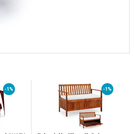
-1%
-1%