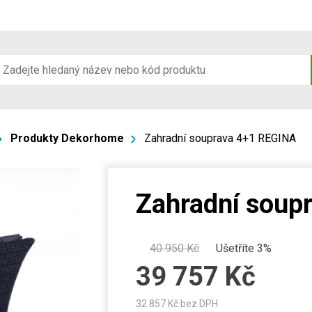
Produkty Dekorhome
Zahradní souprava 4+1 REGINA
Zahradní soup
40 950
Kč
Ušetříte 3%
39 757
Kč
32 857
Kč bez DPH