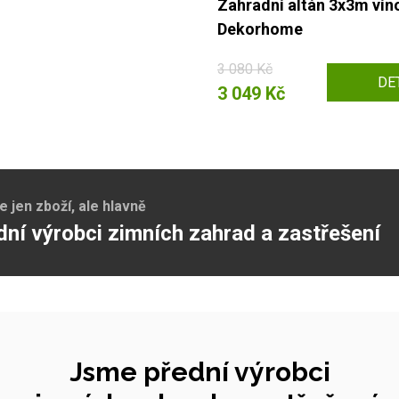
Zahradní altán 3x3m ví
Dekorhome
3 080 Kč
DE
3 049 Kč
jen zboží, ale hlavně
dní výrobci zimních zahrad a zastřešení
Jsme přední výrobci