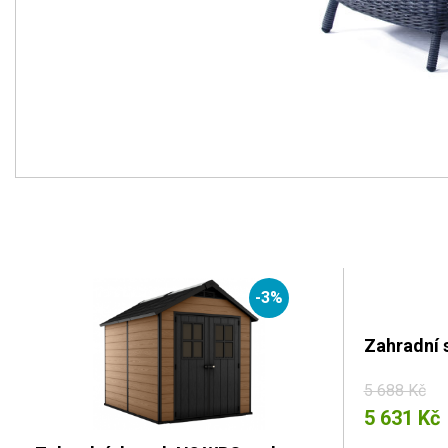
-3%
Zahradní 
5 688 Kč
5 631 Kč