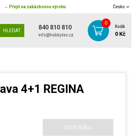
→
Přejít na zakázkovou výrobu
Česko
0
840 810 810
Košík
HLEDAT
0 Kč
info@hobbytec.cz
rava 4+1 REGINA
DO KOŠÍKU