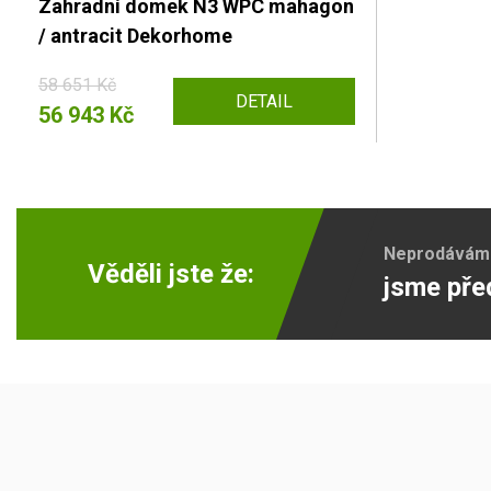
Zahradní domek N3 WPC mahagon
/ antracit Dekorhome
58 651 Kč
DETAIL
56 943 Kč
Neprodáváme 
Věděli jste že:
jsme pře