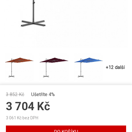
+12 další
3 852
Kč
Ušetříte 4%
3 704
Kč
3 061
Kč bez DPH
DO KOŠÍKU