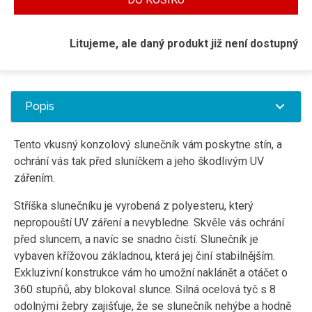
Litujeme, ale daný produkt již není dostupný
Popis
Tento vkusný konzolový slunečník vám poskytne stín, a
ochrání vás tak před sluníčkem a jeho škodlivým UV
zářením.
Stříška slunečníku je vyrobená z polyesteru, který
nepropouští UV záření a nevybledne. Skvěle vás ochrání
před sluncem, a navíc se snadno čistí. Slunečník je
vybaven křížovou základnou, která jej činí stabilnějším.
Exkluzivní konstrukce vám ho umožní naklánět a otáčet o
360 stupňů, aby blokoval slunce. Silná ocelová tyč s 8
odolnými žebry zajišťuje, že se slunečník nehýbe a hodně