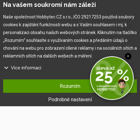
Vlastní výroba
Na vašem soukromí nám záleží
Náš tým
O nás
Naše společnost Hobbytec CZ s.r.o., IČO 29217253 používá soubory
cookies k zajištění funkčnosti webu a s Vaším souhlasem i mj. k
personalizaci obsahu našich webových stránek. Kliknutím na tlačítko
Pro zákazníka
„Rozumím“ souhlasíte s využívaním cookies a předáním údajů o
chování na webu pro zobrazení cílené reklamy i na sociálních sítích a
Obchodní podmínky
reklamních sítích na dalších webech a měření.
×
Věrnostní program
Více informací
Jak na reklamaci
Výprodej
Na našem webu používáme několik druhů kategorií cookies:
Kontakt
Rozumím
Technické cookies
Ty jsou nezbytně nutné pro fungování webu a jeho funkcí, které se
Podrobné nastavení
rozhodnete využívat. Bez nich by náš web nefungoval, např. by nebylo
možné se přihlásit k uživatelskému účtu.
Funkční cookies
Tyto cookies nám umožňují zapamatovat si Vaše základní volby a
vylepšují uživatelský komfort. Jde například o zapamatování si jazyka