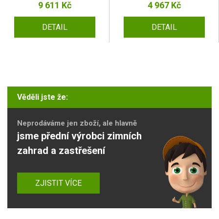
9 611 Kč
4 967 Kč
DETAIL
DETAIL
Věděli jste že:
Neprodáváme jen zboží, ale hlavně
jsme přední výrobci zimních
zahrad a zastřešení
ZJISTIT VÍCE