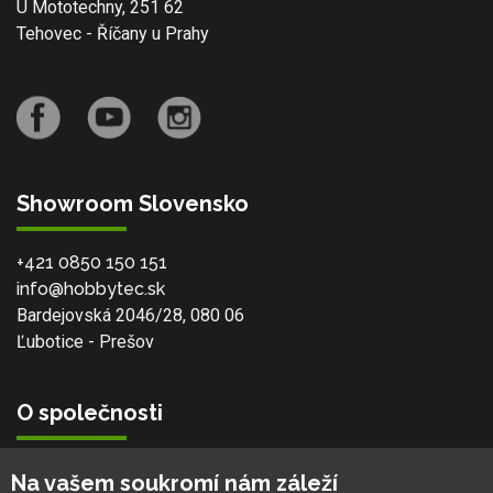
U Mototechny, 251 62
Tehovec - Říčany u Prahy
Showroom Slovensko
+421 0850 150 151
info@hobbytec.sk
Bardejovská 2046/28, 080 06
Ľubotice - Prešov
O společnosti
Vlastní výroba
Na vašem soukromí nám záleží