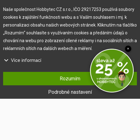
Náš tým
O nás
Naše společnost Hobbytec CZ s.r.o., IČO 29217253 používá soubory
cookies k zajištění funkčnosti webu a s Vaším souhlasem i mj. k
personalizaci obsahu našich webových stránek. Kliknutím na tlačítko
Pro zákazníka
„Rozumím“ souhlasíte s využívaním cookies a předáním údajů o
chování na webu pro zobrazení cílené reklamy i na sociálních sítích a
Obchodní podmínky
reklamních sítích na dalších webech a měření.
×
Věrnostní program
Více informací
Jak na reklamaci
Výprodej
Na našem webu používáme několik druhů kategorií cookies:
Kontakt
Rozumím
Technické cookies
Ty jsou nezbytně nutné pro fungování webu a jeho funkcí, které se
Podrobné nastavení
rozhodnete využívat. Bez nich by náš web nefungoval, např. by nebylo
možné se přihlásit k uživatelskému účtu.
Funkční cookies
Tyto cookies nám umožňují zapamatovat si Vaše základní volby a
vylepšují uživatelský komfort. Jde například o zapamatování si jazyka
či umožnění zůstat trvale přihlášen.