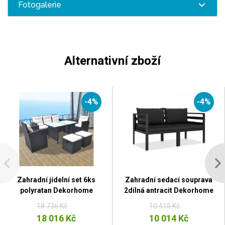
Fotogalerie
Alternativní zboží
-4%
-4%
Zahradní jídelní set 6ks
Zahradní sedací souprava
polyratan Dekorhome
2dílná antracit Dekorhome
18 736 Kč
10 415 Kč
18 016 Kč
10 014 Kč