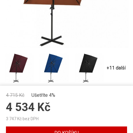
+11 další
4 715
Kč
Ušetříte 4%
4 534
Kč
3 747
Kč bez DPH
DO KOŠÍKU