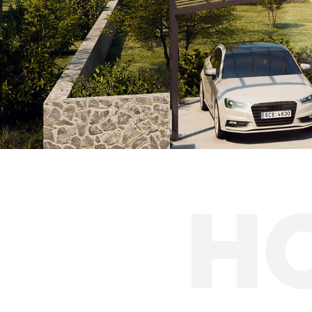
Přístřešky pro k
Autobusové zas
Solární přístřešk
H