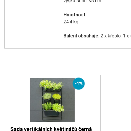
výška sedu: 35 cm
Hmotnost
:
24,4 kg
Balení obsahuje:
2 x křeslo, 1 x 
-4%
Sada vertikálních květináčů černá