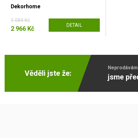
Dekorhome
3 084 Kč
DETAIL
2 966 Kč
Neprodáváme 
Věděli jste že:
jsme pře