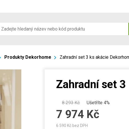
Produkty Dekorhome
Zahradní set 3 ks akácie Dekorho
Zahradní set 3
8 293
Kč
Ušetříte 4%
7 974
Kč
6 590
Kč bez DPH