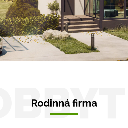
Zastřešení HORECA
aravany
Solární pergoly
távky
y pro auto
OBBYT
Rodinná firma