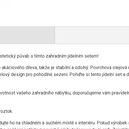
tetický půvab s tímto zahradním jídelním setem!
 akáciového dřeva, takže je stabilní a odolný. Povrchová olejová 
elový design pro pohodlné sezení. Pořiďte si tento jídelní set a
ivotnost vašeho zahradního nábytku, doporučujeme vám pravideln
roztok.
dujte ho na chladném a suchém místě v interiéru. Pokud výrobek 