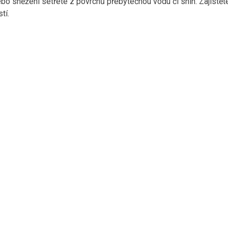
o sněžení setřete z povrchů přebytečnou vodu či sníh. Zajistěte
tí.