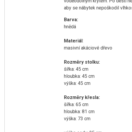
voděodolným krytem. Po dešti neb
aby se nábytek nepoškodil vlhkos
Barva:
hnědá
Materiál
:
masivní akáciové dřevo
Rozměry stolku:
šířka: 45 cm
hloubka: 45 cm
výška: 45 cm
Rozměry křesla:
šířka: 65 cm
hloubka: 81 cm
výška: 73 cm