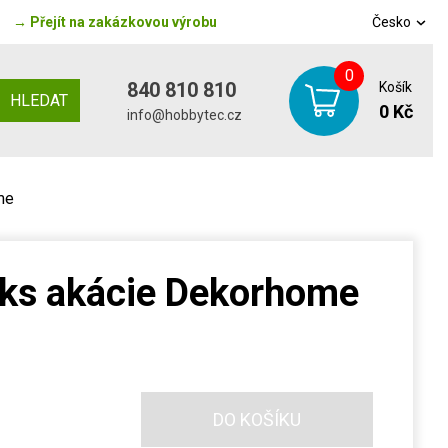
→
Přejít na zakázkovou výrobu
Česko
0
840 810 810
Košík
HLEDAT
0 Kč
info@hobbytec.cz
me
 ks akácie Dekorhome
DO KOŠÍKU