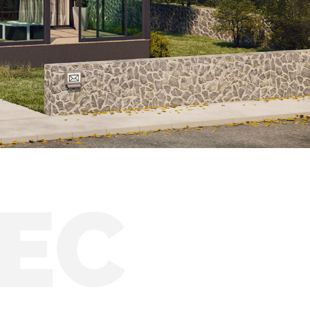
Hliníkové zimní zahrady
Zimní zahrady HORECA
Solární zimní zahrady
EC