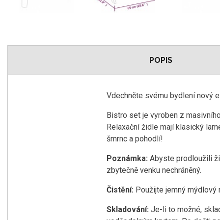
POPIS
Vdechněte svému bydlení nový es
Bistro set je vyroben z masivního
Relaxační židle mají klasický lam
šmrnc a pohodlí!
Poznámka:
Abyste prodloužili ž
zbytečně venku nechráněný.
Čistění:
Použijte jemný mýdlový 
Skladování:
Je-li to možné, skla