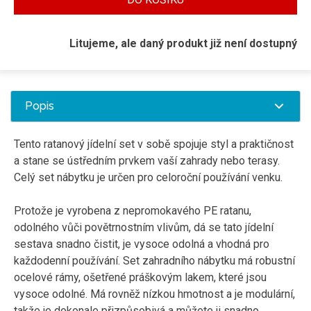
Litujeme, ale daný produkt již není dostupný
Popis
Tento ratanový jídelní set v sobě spojuje styl a praktičnost
a stane se ústředním prvkem vaší zahrady nebo terasy.
Celý set nábytku je určen pro celoroční používání venku.
Protože je vyrobena z nepromokavého PE ratanu,
odolného vůči povětrnostním vlivům, dá se tato jídelní
sestava snadno čistit, je vysoce odolná a vhodná pro
každodenní používání. Set zahradního nábytku má robustní
ocelové rámy, ošetřené práškovým lakem, které jsou
vysoce odolné. Má rovněž nízkou hmotnost a je modulární,
takže je dokonale přizpůsobivá a můžete ji snadno