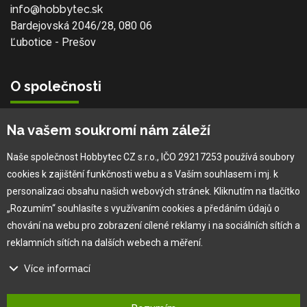
info@hobbytec.sk
Bardejovská 2046/28, 080 06
Ľubotice - Prešov
O společnosti
Vlastní výroba
Na vašem soukromí nám záleží
Náš tým
O nás
Naše společnost Hobbytec CZ s.r.o., IČO 29217253 používá soubory
cookies k zajištění funkčnosti webu a s Vaším souhlasem i mj. k
personalizaci obsahu našich webových stránek. Kliknutím na tlačítko
Pro zákazníka
„Rozumím“ souhlasíte s využívaním cookies a předáním údajů o
chování na webu pro zobrazení cílené reklamy i na sociálních sítích a
Obchodní podmínky
reklamních sítích na dalších webech a měření.
×
Věrnostní program
Více informací
Jak na reklamaci
Výprodej
Na našem webu používáme několik druhů kategorií cookies:
Kontakt