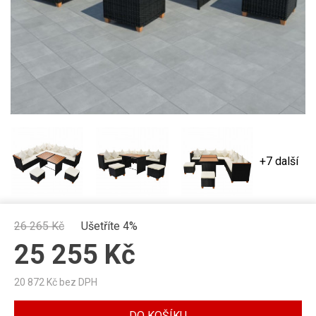
+7 další
26 265
Kč
Ušetříte 4%
25 255
Kč
20 872
Kč bez DPH
DO KOŠÍKU