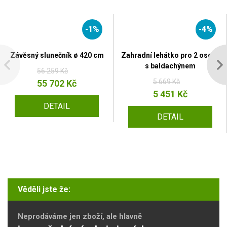
-1%
-4%
Závěsný slunečník ø 420 cm
Zahradní lehátko pro 2 osoby
s baldachýnem
56 259 Kč
5 669 Kč
55 702 Kč
5 451 Kč
DETAIL
DETAIL
Věděli jste že:
Neprodáváme jen zboží, ale hlavně