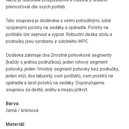
přemisťovat dle svých potřeb.
Tato souprava je dodávána s velmi pohodlnými, silně
vycpanými polstry na sedáky a opěradla. Polstry na
polštáře lze sejmout a vyprat. Robustní deska stolu a
područky jsou vyrobeny z odolného WPC.
Dodávka zahrnuje dva 2místné pohovkové segmenty
(každý s jednou područkou), jeden rohový segment
pohovky, jeden 1místný segment pohovky bez područky,
jeden stůl, dva taburety, osm polštářů, osm polstrů na
opěradla a šest polstrů na sedáky. Doporučujeme
soupravu za deště, sněhu a mrazu přikrýt.
Barva:
černá / krémová
Materiál: