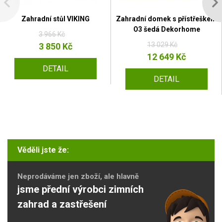
Zahradní stůl VIKING
Zahradní domek s přístřeškem
O3 šedá Dekorhome
3 966 Kč
13 029 Kč
3 850 Kč
12 649 Kč
DETAIL
DETAIL
Věděli jste že:
Neprodáváme jen zboží, ale hlavně
jsme přední výrobci zimních
zahrad a zastřešení