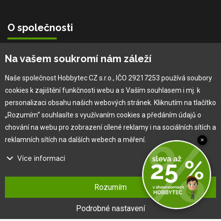
O společnosti
Vlastní výroba
Na vašem soukromí nám záleží
Náš tým
O nás
Naše společnost Hobbytec CZ s.r.o., IČO 29217253 používá soubory
cookies k zajištění funkčnosti webu a s Vaším souhlasem i mj. k
personalizaci obsahu našich webových stránek. Kliknutím na tlačítko
Pro zákazníka
„Rozumím“ souhlasíte s využívaním cookies a předáním údajů o
chování na webu pro zobrazení cílené reklamy i na sociálních sítích a
Obchodní podmínky
reklamních sítích na dalších webech a měření.
×
Věrnostní program
Více informací
Jak na reklamaci
Výprodej
Na našem webu používáme několik druhů kategorií cookies:
Kontakt
Rozumím
Technické cookies
Ty jsou nezbytně nutné pro fungování webu a jeho funkcí, které se
Podrobné nastavení
rozhodnete využívat. Bez nich by náš web nefungoval, např. by nebylo