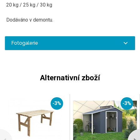
20 kg / 25 kg / 30 kg
Dodáváno v demontu.
Fotogalerie
Alternativní zboží
-3%
-3%