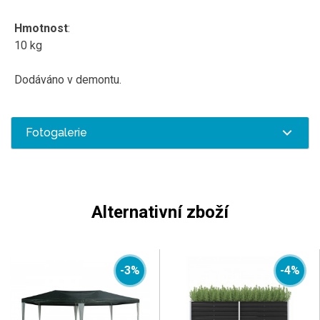
Hmotnost
:
10 kg
Dodáváno v demontu.
Fotogalerie
Alternativní zboží
-3%
-4%