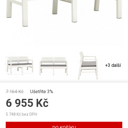
+3 další
7 164
Kč
Ušetříte 3%
6 955
Kč
5 748
Kč bez DPH
DO KOŠÍKU