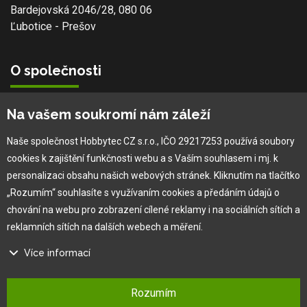
Bardejovská 2046/28, 080 06
Ľubotice - Prešov
O společnosti
Vlastní výroba
Na vašem soukromí nám záleží
Náš tým
O nás
Naše společnost Hobbytec CZ s.r.o., IČO 29217253 používá soubory
cookies k zajištění funkčnosti webu a s Vaším souhlasem i mj. k
personalizaci obsahu našich webových stránek. Kliknutím na tlačítko
Pro zákazníka
„Rozumím“ souhlasíte s využívaním cookies a předáním údajů o
chování na webu pro zobrazení cílené reklamy i na sociálních sítích a
Obchodní podmínky
reklamních sítích na dalších webech a měření.
×
Věrnostní program
Více informací
Jak na reklamaci
Výprodej
Na našem webu používáme několik druhů kategorií cookies:
Kontakt
Rozumím
Technické cookies