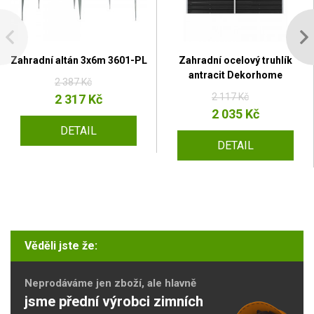
Zahradní altán 3x6m 3601-PL
Zahradní ocelový truhlík
antracit Dekorhome
2 387 Kč
2 117 Kč
2 317 Kč
2 035 Kč
DETAIL
DETAIL
Věděli jste že:
Neprodáváme jen zboží, ale hlavně
jsme přední výrobci zimních