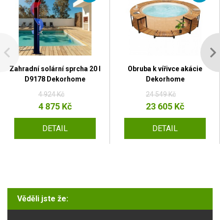
Zahradní solární sprcha 20 l
Obruba k vířivce akácie
D9178 Dekorhome
Dekorhome
4 924 Kč
24 549 Kč
4 875 Kč
23 605 Kč
DETAIL
DETAIL
Věděli jste že: