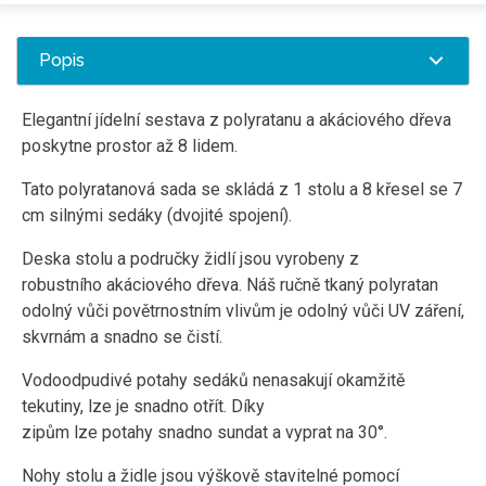
Popis
Elegantní jídelní sestava z polyratanu a akáciového dřeva
poskytne prostor až 8 lidem.
Tato polyratanová sada se skládá z 1 stolu a 8 křesel se 7
cm silnými sedáky (dvojité spojení).
Deska stolu a područky židlí jsou vyrobeny z
robustního akáciového dřeva. Náš ručně tkaný polyratan
odolný vůči povětrnostním vlivům je odolný vůči UV záření,
skvrnám a snadno se čistí.
Vodoodpudivé potahy sedáků nenasakují okamžitě
tekutiny, lze je snadno otřít. Díky
zipům lze potahy snadno sundat a vyprat na 30°.
Nohy stolu a židle jsou výškově stavitelné pomocí