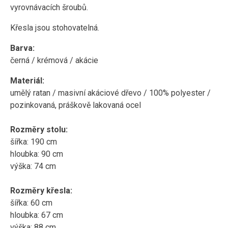
vyrovnávacích šroubů.
Křesla jsou stohovatelná.
Barva:
černá / krémová / akácie
Materiál:
umělý ratan / masivní akáciové dřevo /
100% polyester /
pozinkovaná, práškově lakovaná ocel
Rozměry stolu:
šířka: 190 cm
hloubka: 90 cm
výška: 74 cm
Rozměry křesla:
šířka: 60 cm
hloubka: 67 cm
výška: 88 cm