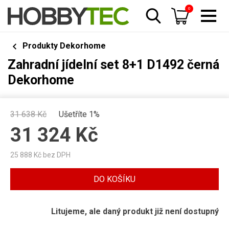
0
Produkty Dekorhome
Zahradní jídelní set 8+1 D1492 černá
Dekorhome
31 638
Kč
Ušetříte 1%
31 324
Kč
25 888
Kč bez DPH
DO KOŠÍKU
Litujeme, ale daný produkt již není dostupný