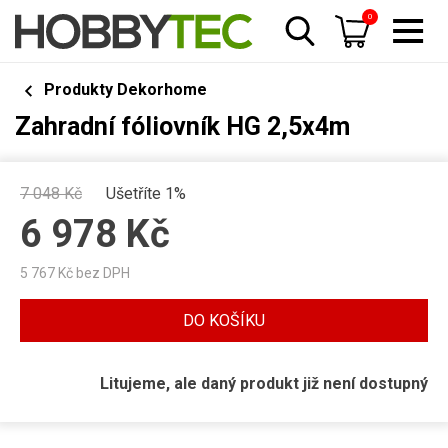
0
Produkty Dekorhome
Zahradní fóliovník HG 2,5x4m
7 048
Kč
Ušetříte 1%
6 978
Kč
5 767
Kč bez DPH
DO KOŠÍKU
Litujeme, ale daný produkt již není dostupný