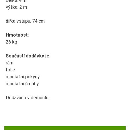
délka: 4 m
výška: 2 m
šířka vstupu: 74 cm
Hmotnost:
26 kg
Součástí dodávky je:
rám
fólie
montážní pokyny
montážní šrouby
Dodáváno v demontu.