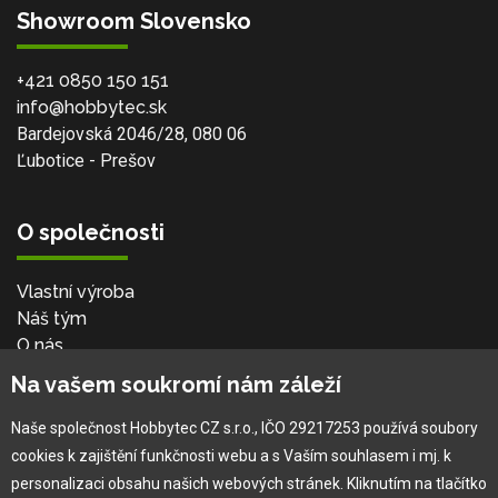
Showroom Slovensko
+421 0850 150 151
info@hobbytec.sk
Bardejovská 2046/28, 080 06
Ľubotice - Prešov
O společnosti
Vlastní výroba
Náš tým
O nás
Na vašem soukromí nám záleží
Pro zákazníka
Naše společnost Hobbytec CZ s.r.o., IČO 29217253 používá soubory
cookies k zajištění funkčnosti webu a s Vaším souhlasem i mj. k
Obchodní podmínky
personalizaci obsahu našich webových stránek. Kliknutím na tlačítko