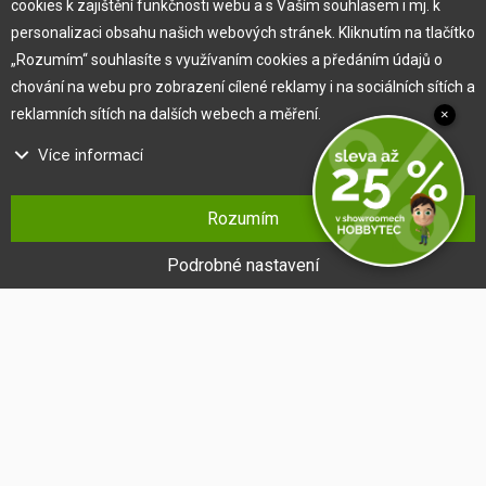
cookies k zajištění funkčnosti webu a s Vaším souhlasem i mj. k
personalizaci obsahu našich webových stránek. Kliknutím na tlačítko
Vlastní výroba
„Rozumím“ souhlasíte s využívaním cookies a předáním údajů o
Náš tým
chování na webu pro zobrazení cílené reklamy i na sociálních sítích a
O nás
reklamních sítích na dalších webech a měření.
×
Více informací
Pro zákazníka
Na našem webu používáme několik druhů kategorií cookies:
Rozumím
Obchodní podmínky
Technické cookies
Věrnostní program
Ty jsou nezbytně nutné pro fungování webu a jeho funkcí, které se
Podrobné nastavení
Jak na reklamaci
rozhodnete využívat. Bez nich by náš web nefungoval, např. by nebylo
Výprodej
možné se přihlásit k uživatelskému účtu.
Kontakt
Funkční cookies
Tyto cookies nám umožňují zapamatovat si Vaše základní volby a
vylepšují uživatelský komfort. Jde například o zapamatování si jazyka
či umožnění zůstat trvale přihlášen.
Cookies sociálních sítí
Tyto cookies nám umožňují komfortně Vás propojit s Vaším profilem