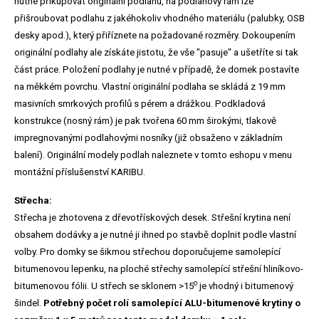
nutné přikupovat originální podlahu, na podlahový rám lze
přišroubovat podlahu z jakéhokoliv vhodného materiálu (palubky, OSB
desky apod.), který přiříznete na požadované rozměry. Dokoupením
originální podlahy ale získáte jistotu, že vše "pasuje" a ušetříte si tak
část práce. Položení podlahy je nutné v případě, že domek postavíte
na měkkém povrchu. Vlastní originální podlaha se skládá z 19 mm
masivních smrkových profilů s pérem a drážkou. Podkladová
konstrukce (nosný rám) je pak tvořena 60 mm širokými, tlakově
impregnovanými podlahovými nosníky (již obsaženo v základním
balení). Originální modely podlah naleznete v tomto eshopu v menu
montážní příslušenství KARIBU.
Střecha:
Střecha je zhotovena z dřevotřískových desek. Střešní krytina není
obsahem dodávky a je nutné ji ihned po stavbě doplnit podle vlastní
volby. Pro domky se šikmou střechou doporučujeme samolepící
bitumenovou lepenku, na ploché střechy samolepící střešní hliníkovo-
o
bitumenovou fólii. U střech se sklonem >15
je vhodný i bitumenový
šindel.
Potřebný počet rolí samolepící ALU-bitumenové krytiny o