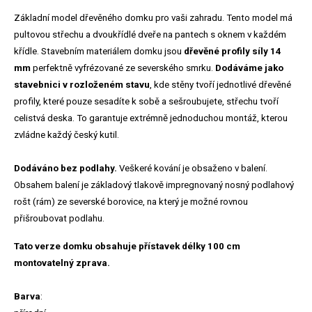
Základní model dřevěného domku pro vaši zahradu. Tento model má
pultovou střechu a dvoukřídlé dveře na pantech s oknem v každém
křídle. Stavebním materiálem domku jsou
dřevěné profily síly 14
mm
perfektně vyfrézované ze severského smrku.
Dodáváme jako
stavebnici v rozloženém stavu
, kde stěny tvoří jednotlivé dřevěné
profily, které pouze sesadíte k sobě a sešroubujete, střechu tvoří
celistvá deska. To garantuje extrémně jednoduchou montáž, kterou
zvládne každý český kutil.
Dodáváno bez podlahy.
Veškeré kování je obsaženo v balení.
Obsahem balení je základový tlakově impregnovaný nosný podlahový
rošt (rám) ze severské borovice, na který je možné rovnou
přišroubovat podlahu.
Tato verze domku obsahuje přístavek délky 100 cm
montovatelný zprava.
Barva
: