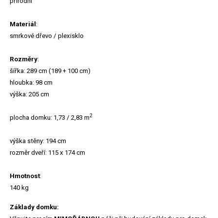
přírodní
Materiál
:
smrkové dřevo / plexisklo
Rozměry
:
šířka: 289 cm (189 + 100 cm)
hloubka: 98 cm
výška: 205 cm
2
plocha domku: 1,73 / 2,83 m
výška stěny: 194 cm
rozměr dveří: 115 x 174 cm
Hmotnost
:
140 kg
Základy domku: