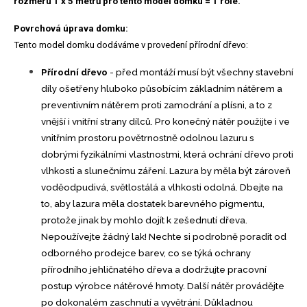
rozměru 1 x 5 metrů pro tento model domku = 1 role.
Povrchová úprava domku:
Tento model domku dodáváme v provedení přírodní dřevo:
Přírodní dřevo
- před montáží musí být všechny stavební
díly ošetřeny hluboko působícím základním nátěrem a
preventivním nátěrem proti zamodrání a plísni, a to z
vnější i vnitřní strany dílců. Pro konečný nátěr použijte i ve
vnitřním prostoru povětrnostně odolnou lazuru s
dobrými fyzikálními vlastnostmi, která ochrání dřevo proti
vlhkosti a slunečnímu záření. Lazura by měla být zároveň
voděodpudivá, světlostálá a vlhkosti odolná. Dbejte na
to, aby lazura měla dostatek barevného pigmentu,
protože jinak by mohlo dojít k zešednutí dřeva.
Nepoužívejte žádný lak! Nechte si podrobně poradit od
odborného prodejce barev, co se týká ochrany
přírodního jehličnatého dřeva a dodržujte pracovní
postup výrobce nátěrové hmoty. Další nátěr provádějte
po dokonalém zaschnutí a vyvětrání. Důkladnou