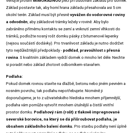
Věnujte prosím
MIMOŘÁDNOU
péči při budování základu pro domek.
Základ postavte tak, aby horní hrana základu přesahovala asi 5 cm
okolní terén. Základ musí být přesně
vyvážen do vodorovné roviny
a odvodněn
, aby základové trámky ležely v rovině. Aby bylo
zabráněno přímému kontaktu se zemí a vniknutí zemní vlhkosti do
trámků, podložte nosný rošt domku pásky z bitumenové lepenky
(nejsou součástí dodávky). Pro trvanlivost základu je nutno dodržet
tyto nejdůležitější předpoklady -
podklad
,
pravoúhlost
a
přesná
rovina
. S kvalitním základem vydrží domek o mnoho let déle. Nechte
si poradit nebo základ zhotovit odborníkem-stavařem.
Podlaha:
Pokud domek rovnou stavíte na dlažbě, betonu nebo jiném pevném a
nosném povrchu, tak podlahu nepotřebujete. Nicméně ji
doporučujeme, je to z uživatelského hlediska mnohem příjemnější,
podlaha vám pomůže vytvořit mnohem útulnější a čistší vnitřní
prostor domku.
Podlahový rám (rošt) z
tlakově impregnované
severské borovice, na který se dá přišroubovat podlaha, je
obsahem základního balení domku.
Pro stavbu podlahy není úplně