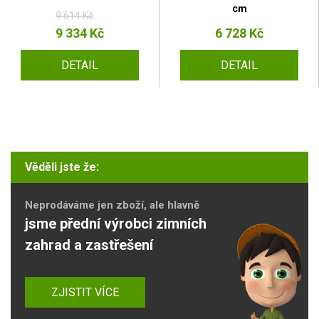
cm
9 614 Kč
9 334 Kč
6 728 Kč
DETAIL
DETAIL
Věděli jste že:
Neprodáváme jen zboží, ale hlavně
jsme přední výrobci zimních
zahrad a zastřešení
ZJISTIT VÍCE