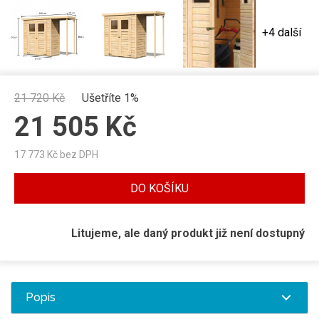
+4 další
21 720
Kč
Ušetříte 1%
21 505
Kč
17 773
Kč bez DPH
DO KOŠÍKU
Litujeme, ale daný produkt již není dostupný
Popis