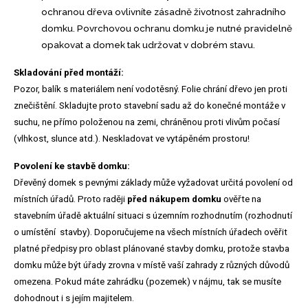
ochranou dřeva ovlivníte zásadně životnost zahradního
domku. Povrchovou ochranu domku je nutné pravidelně
opakovat a domek tak udržovat v dobrém stavu.
Skladování před montáží:
Pozor, balík s materiálem není vodotěsný. Folie chrání dřevo jen proti
znečištění. Skladujte proto stavební sadu až do konečné montáže v
suchu, ne přímo položenou na zemi, chráněnou proti vlivům počasí
(vlhkost, slunce atd.). Neskladovat ve vytápěném prostoru!
Povolení ke stavbě domku:
Dřevěný domek s pevnými základy může vyžadovat určitá povolení od
místních úřadů. Proto raději
před nákupem domku
ověřte na
stavebním úřadě aktuální situaci s územním rozhodnutím (rozhodnutí
o umístění stavby). Doporučujeme na všech místních úřadech ověřit
platné předpisy pro oblast plánované stavby domku, protože stavba
domku může být úřady zrovna v místě vaší zahrady z různých důvodů
omezena. Pokud máte zahrádku (pozemek) v nájmu, tak se musíte
dohodnout i s jejím majitelem.