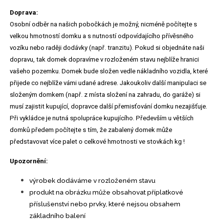
Doprava:
Osobní odběr na našich pobočkách je možný, nicméně počítejte s
velkou hmotností domku a s nutností odpovídajícího přívěsného
vozíku nebo raději dodávky (např. tranzitu). Pokud si objednáte naši
dopravu, tak domek dopravíme v rozloženém stavu nejblíže hranici
vašeho pozemku. Domek bude složen vedle nákladního vozidla, které
přijede co nejblíže vámi udané adrese. Jakoukoliv další manipulaci se
složeným domkem (např. z místa složení na zahradu, do garáže) si
musí zajistit kupující, dopravce další přemisťování domku nezajišťuje.
Při vykládce je nutná spolupráce kupujícího. Především u větších
domků předem počítejte s tím, že zabalený domek může
představovat více palet o celkové hmotnosti ve stovkách kg !
Upozornění:
výrobek dodáváme v rozloženém stavu
produkt na obrázku může obsahovat příplatkové
příslušenství nebo prvky, které nejsou obsahem
základního balení