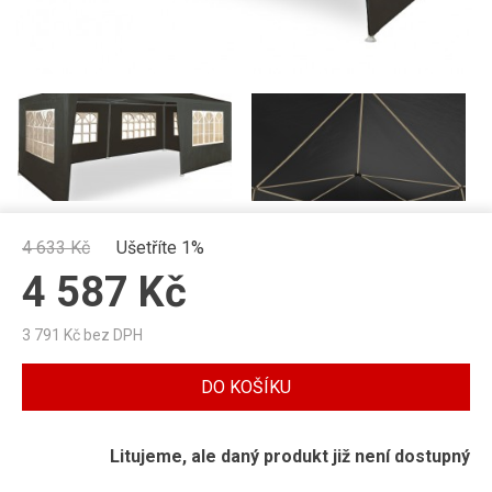
4 633
Kč
Ušetříte 1%
4 587
Kč
3 791
Kč bez DPH
DO KOŠÍKU
Litujeme, ale daný produkt již není dostupný