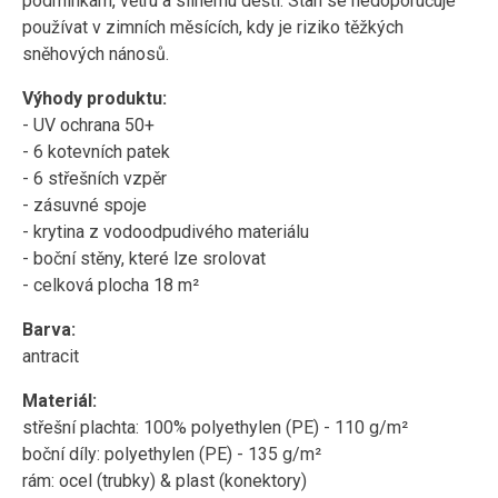
podmínkám, větru a silnému dešti. Stan se nedoporučuje
používat v zimních měsících, kdy je riziko těžkých
sněhových nánosů.
Výhody produktu:
- UV ochrana 50+
- 6 kotevních patek
- 6 střešních vzpěr
- zásuvné spoje
- krytina z vodoodpudivého materiálu
- boční stěny, které lze srolovat
- celková plocha 18 m²
Barva:
antracit
Materiál:
střešní plachta: 100% polyethylen (PE) - 110 g/m²
boční díly: polyethylen (PE) - 135 g/m²
rám: ocel (trubky) & plast (konektory)