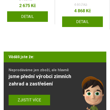
4 917 Kč
2 675 Kč
4 868 Kč
DETAIL
DETAIL
Věděli jste že:
Neprodáváme jen zboží, ale hlavně
jsme přední výrobci zimních
zahrad a zastřešení
ZJISTIT VÍCE