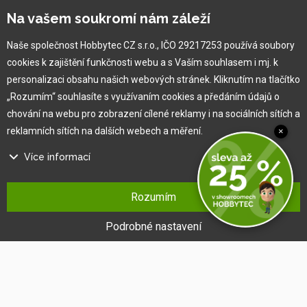
Na vašem soukromí nám záleží
Vlastní výroba
Náš tým
Naše společnost Hobbytec CZ s.r.o., IČO 29217253 používá soubory
O nás
cookies k zajištění funkčnosti webu a s Vaším souhlasem i mj. k
personalizaci obsahu našich webových stránek. Kliknutím na tlačítko
„Rozumím“ souhlasíte s využívaním cookies a předáním údajů o
Pro zákazníka
chování na webu pro zobrazení cílené reklamy i na sociálních sítích a
reklamních sítích na dalších webech a měření.
×
Obchodní podmínky
Věrnostní program
Více informací
Jak na reklamaci
Na našem webu používáme několik druhů kategorií cookies:
Výprodej
Rozumím
Kontakt
Technické cookies
Ty jsou nezbytně nutné pro fungování webu a jeho funkcí, které se
Podrobné nastavení
rozhodnete využívat. Bez nich by náš web nefungoval, např. by nebylo
možné se přihlásit k uživatelskému účtu.
Funkční cookies
Tyto cookies nám umožňují zapamatovat si Vaše základní volby a