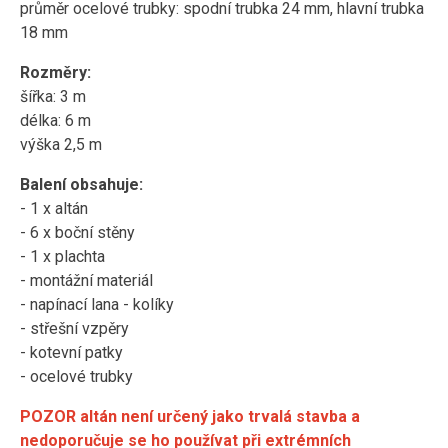
průměr ocelové trubky: spodní trubka 24 mm, hlavní trubka
18 mm
Rozměry:
šířka: 3 m
délka: 6 m
výška 2,5 m
Balení obsahuje:
- 1 x altán
- 6 x boční stěny
- 1 x plachta
- montážní materiál
- napínací lana - kolíky
- střešní vzpěry
- kotevní patky
- ocelové trubky
POZOR altán není určený jako trvalá stavba a
nedoporučuje se ho používat při extrémních