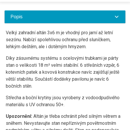
Popis
Velký zahradní altán 3x6 m je vhodný pro jarní až letní
sezónu. Nabízí spolehlivou ochranu před sluníčkem,
lehkým deštěm, ale i dotěrným hmyzem.
Díky zásuvnému systému s ocelovými trubkami je párty
stan o velikosti 18 m² velmi stabilní. 6 střešních vzpěr, 6
kotevních patek a kovová konstrukce navíc zajišťují ještě
větší stabilitu. Součástí dodávky pavilonu je navíc 6
bočních stěn.
Střecha a boční krytiny jsou vyrobeny z vodoodpudivého
materiálu s UV ochranou 50+.
Upozornění:
Altán je třeba ochránit před silným větrem a
sněhem. Nevystavujte stan nepříznivým povětrnostním