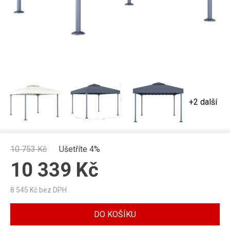
+2 další
10 753
Kč
Ušetříte 4%
10 339
Kč
8 545
Kč bez DPH
DO KOŠÍKU