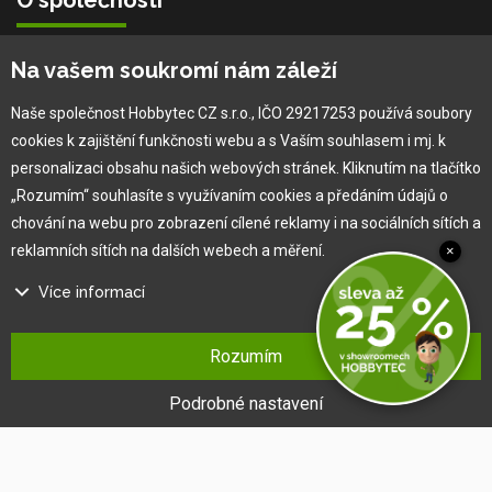
O společnosti
Vlastní výroba
Na vašem soukromí nám záleží
Náš tým
O nás
Naše společnost Hobbytec CZ s.r.o., IČO 29217253 používá soubory
cookies k zajištění funkčnosti webu a s Vaším souhlasem i mj. k
personalizaci obsahu našich webových stránek. Kliknutím na tlačítko
Pro zákazníka
„Rozumím“ souhlasíte s využívaním cookies a předáním údajů o
chování na webu pro zobrazení cílené reklamy i na sociálních sítích a
Obchodní podmínky
reklamních sítích na dalších webech a měření.
×
Věrnostní program
Více informací
Jak na reklamaci
Výprodej
Na našem webu používáme několik druhů kategorií cookies:
Kontakt
Rozumím
Technické cookies
Ty jsou nezbytně nutné pro fungování webu a jeho funkcí, které se
Podrobné nastavení
rozhodnete využívat. Bez nich by náš web nefungoval, např. by nebylo
možné se přihlásit k uživatelskému účtu.
Funkční cookies