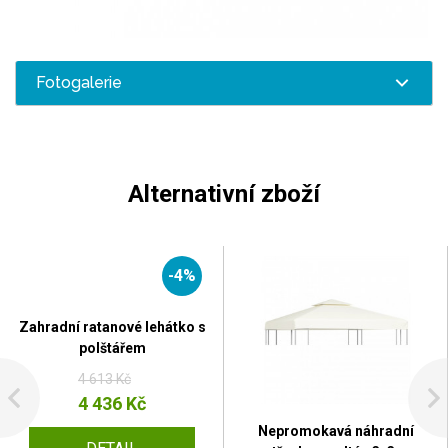
Fotogalerie
Alternativní zboží
-4%
Zahradní ratanové lehátko s
polštářem
4 613 Kč
4 436 Kč
Nepromokavá náhradní