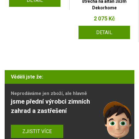
DETAIL
střecha na altán 3x3m
Dekorhome
2 075 Kč
DETAIL
Věděli jste že:
Neprodáváme jen zboží, ale hlavně
jsme přední výrobci zimních
zahrad a zastřešení
ZJISTIT VÍCE