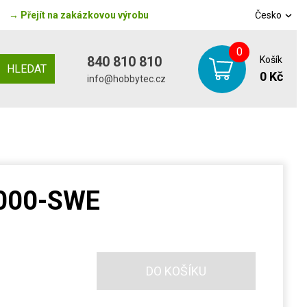
→
Přejít na zakázkovou výrobu
Česko
0
840 810 810
Košík
HLEDAT
0 Kč
info@hobbytec.cz
000-SWE
DO KOŠÍKU