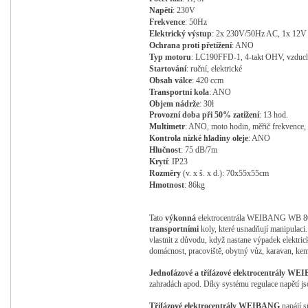
Napětí
: 230V
Frekvence
: 50Hz
Elektrický
výstup
: 2x 230V/50Hz AC, 1x 12V
Ochrana
proti
přetížení
: ANO
Typ
motoru
: LC190FFD-1
, 4-takt OHV, vzduc
Startování
: ruční, elektrické
Obsah
válce
:
420
ccm
Transportní
kola
: ANO
Objem
nádrže
: 30l
Provozní
doba
při 50% zatížení
: 13
hod.
Multimetr
: ANO, moto hodin, měřič frekvence, 
Kontrola
nízké
hladiny
oleje
: ANO
Hlučnost
: 75
dB/7m
Krytí
: IP23
Rozměry
(v. x š. x d.): 70x55x55
cm
Hmotnost
: 86
kg
Tato
výkonná
elektrocentrála
WEIBANG WB 8
transportními
koly, které usnadňují manipulaci
vlastnit z důvodu, když nastane výpadek elektri
domácnost, pracoviště, obytný vůz, karavan, kem
Jednofázové a třífázové elektrocentrály W
zahradách apod. Díky systému regulace napětí js
Třífázové elektrocentrály
WEIBANG
napájí 