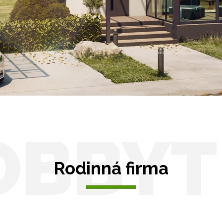
Solární pergoly
távky
y pro auto
OBBYT
Rodinná firma