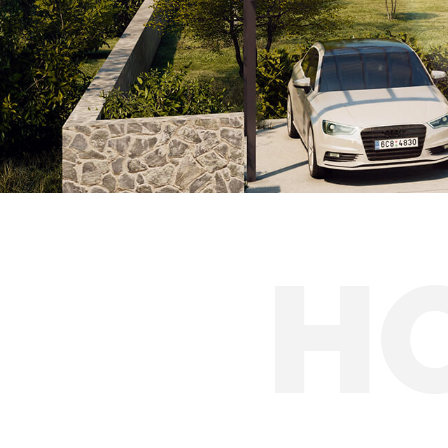
Autobusové zas
Solární přístřešk
H