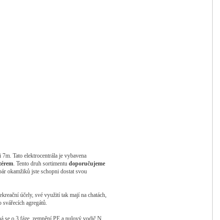
ti 7m.
Tato elektrocentrála je vybavena
térem
. Tento druh sortimentu
doporučujeme
ár okamžiků jste schopni dostat svou
kreační účely, své využití tak mají na chatách,
o svářecích agregátů
.
dná se o 3 fáze, zemnění PE a nulový vodič N.