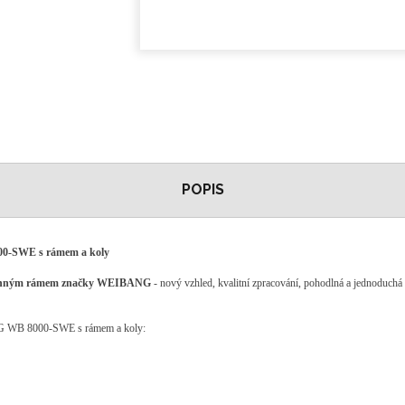
POPIS
00-SWE
s
rámem
a koly
ranným rámem
značky
WEIBANG
- nový vzhled, kvalitní zpracování, pohodlná a jednoduchá
 WB 8000-SWE
s
rámem
a koly
: