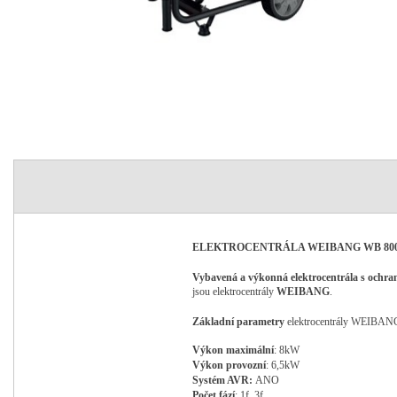
ELEKTROCENTRÁLA
WEIBANG WB 80
Vybavená a
výkonná
elektrocentrála s och
jsou elektrocentrály
WEIBANG
.
Základní parametry
elektrocentrály
WEIBANG
Výkon
maximální
: 8
kW
Výkon
provozní
: 6,5
kW
Systém AVR:
ANO
Počet
fází
: 1
f, 3f