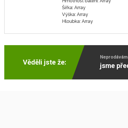
Hmotnost balení: Array
Šířka: Array
Výška: Array
Hloubka: Array
Neprodáváme 
Věděli jste že:
jsme pře