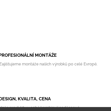
PROFESIONÁLNÍ MONTÁŽE
Zajišťujeme montáže našich výrobků po celé Evropě.
DESIGN, KVALITA, CENA
Naše produkty v sobě kombinují nadčasové