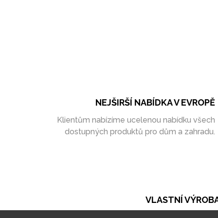
NEJŠIRŠÍ NABÍDKA V EVROPĚ
Klientům nabízíme ucelenou nabídku všech
dostupných produktů pro dům a zahradu.
VLASTNÍ VÝROB
Při naší práci se opíráme o vlastní výrobu. Ta ná