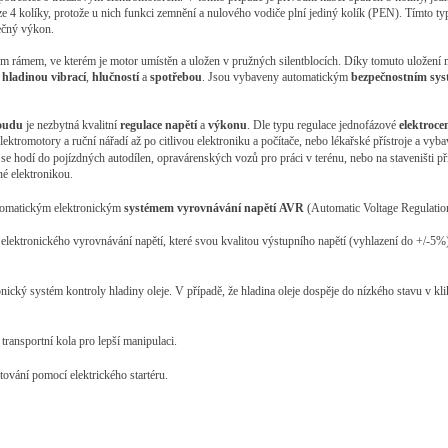
e 4 kolíky, protože u nich funkci zemnění a nulového vodiče plní jediný kolík (PEN). Tímto ty
atečný výkon
.
m rámem, ve kterém je motor umístěn a uložen v pružných silentblocích. Díky tomuto uložení m
hladinou
vibrací
,
hlučností
a
spotřebou
. Jsou vybaveny automatickým
bezpečnostním
sy
oudu
je nezbytná kvalitní
regulace
napětí
a
výkonu
. Dle typu regulace jednofázové
elektroce
ektromotory a ruční nářadí až po citlivou elektroniku a počítače, nebo lékařské přístroje a vyb
e hodí do pojízdných autodílen, opravárenských vozů pro práci v terénu, nebo na staveništi při 
é elektronikou.
tomatickým elektronickým
systémem
vyrovnávání
napětí
AVR
(Automatic Voltage Regulatio
elektronického vyrovnávání napětí, které svou kvalitou výstupního napětí (vyhlazení do +/-5%)
onický systém kontroly hladiny oleje. V případě, že hladina oleje dospěje do nízkého stavu v kli
 transportní kola pro lepší manipulaci.
rtování pomocí elektrického startéru.