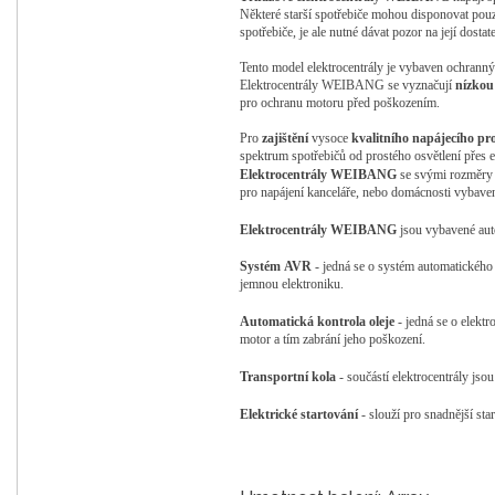
Některé starší spotřebiče mohou disponovat pouz
spotřebiče, je ale nutné dávat pozor na její dost
Tento model elektrocentrály je vybaven ochranný
Elektrocentrály
WEIBANG
se vyznačují
nízkou
pro ochranu motoru před poškozením.
Pro
zajištění
vysoce
kvalitního
napájecího
pr
spektrum spotřebičů od prostého osvětlení přes el
Elektrocentrály
WEIBANG
se svými rozměry s
pro napájení kanceláře, nebo domácnosti vybaven
Elektrocentrály
WEIBANG
jsou vybavené au
Systém
AVR
- jedná se o systém automatického 
jemnou elektroniku.
Automatická
kontrola
oleje
-
jedná se o elektr
motor a tím zabrání jeho poškození.
Transportní
kola
- součástí elektrocentrály jsou
Elektrické
startování
- slouží pro snadnější sta