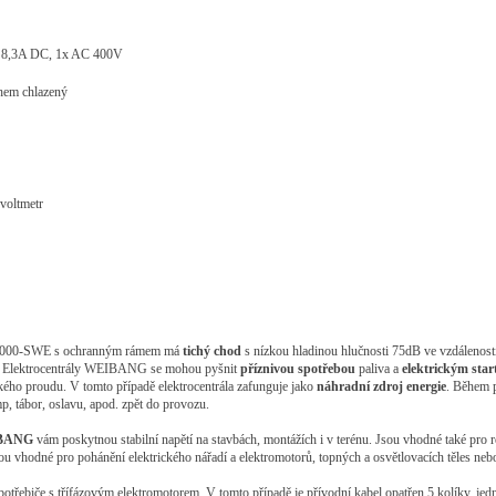
 8,3A DC
, 1x AC 400V
hem chlazený
voltmetr
000-SWE
s ochranným rámem má
tichý
chod
s nízkou hladinou hluč
nosti 75
dB ve vzdálenos
.
Elektrocentrály
WEIBANG
se mohou pyšnit
příznivou
spotřebou
paliva
a
elektrickým
star
ckého proudu. V tomto případě elektrocentrála zafunguje jako
náhradní
zdroj
energie
. Během p
p, tábor, oslavu, apod. zpět do provozu.
EIBANG
vám poskytnou stabilní napětí na stavbách, montážích i v terénu. Jsou vhodné také pro re
ou vhodné pro pohánění elektrického nářadí a elektromotorů, topných a osvětlovacích těles neb
spotřebiče s třífázovým elektromotorem. V tomto případě je přívodní kabel opatřen 5 kolíky, je