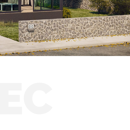
Zimní zahrady HORECA
Solární zimní zahrady
EC