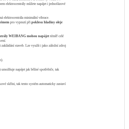
pem elektrocentrály můžete napájet i jednofázové
á elektrocentrála minimální vibrace.
stémem
pro vypnutí při
poklesu
hladiny
oleje
ntrály
WEIBANG
mohou
napájet
téměř celé
avení.
zakládání staveb. Lze využít i jako záložní zdroj
n).
 umožňuje napájet jak běžné spotřebiče, tak
kové skříni, tak tento systém automaticky zastaví