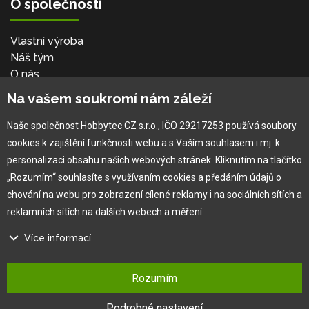
O společnosti
Vlastní výroba
Náš tým
O nás
Na vašem soukromí nám záleží
Pro zákazníka
Naše společnost Hobbytec CZ s.r.o., IČO 29217253 používá soubory
cookies k zajištění funkčnosti webu a s Vaším souhlasem i mj. k
Obchodní podmínky
personalizaci obsahu našich webových stránek. Kliknutím na tlačítko
Věrnostní program
„Rozumím“ souhlasíte s využívaním cookies a předáním údajů o
Jak na reklamaci
chování na webu pro zobrazení cílené reklamy i na sociálních sítích a
Výprodej
reklamních sítích na dalších webech a měření.
×
Kontakt
Více informací
Na našem webu používáme několik druhů kategorií cookies:
Rozumím
Technické cookies
Ty jsou nezbytně nutné pro fungování webu a jeho funkcí, které se
Podrobné nastavení