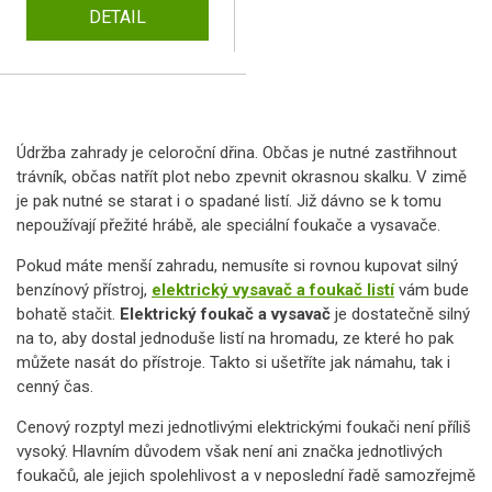
DETAIL
Údržba zahrady je celoroční dřina. Občas je nutné zastřihnout
trávník, občas natřít plot nebo zpevnit okrasnou skalku. V zimě
je pak nutné se starat i o spadané listí. Již dávno se k tomu
nepoužívají přežité hrábě, ale speciální foukače a vysavače.
Pokud máte menší zahradu, nemusíte si rovnou kupovat silný
benzínový přístroj,
elektrický vysavač a foukač listí
vám bude
bohatě stačit.
Elektrický foukač a vysavač
je dostatečně silný
na to, aby dostal jednoduše listí na hromadu, ze které ho pak
můžete nasát do přístroje. Takto si ušetříte jak námahu, tak i
cenný čas.
Cenový rozptyl mezi jednotlivými elektrickými foukači není příliš
vysoký. Hlavním důvodem však není ani značka jednotlivých
foukačů, ale jejich spolehlivost a v neposlední řadě samozřejmě