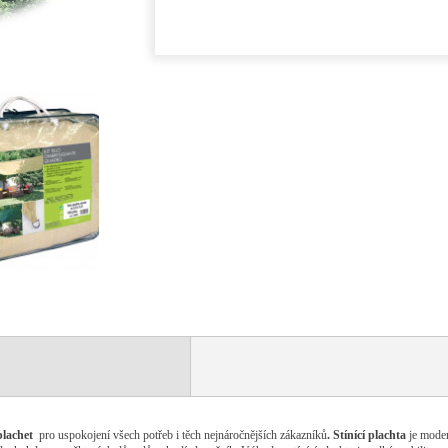
plachet
pro uspokojení všech potřeb i těch nejnáročnějších zákazníků
. Stínící plachta
je moder