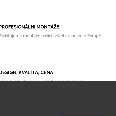
PROFESIONÁLNÍ MONTÁŽE
Zajišťujeme montáže našich výrobků po celé Evropě.
DESIGN, KVALITA, CENA
Naše produkty v sobě kombinují nadčasové
zpracování, kvalitní materiály a bezkonkurenční cenu
na trhu.