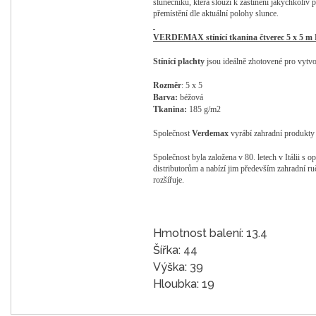
slunečníku, která slouží k zastínění jakýchkoliv 
přemístění dle aktuální polohy slunce.
VERDEMAX stíníc
í tkanina čtverec 5 x 5 
Stínící plachty
jsou ideálně zhotovené pro vytvo
Rozměr
: 5 x 5
Barva:
béžová
Tkanina:
185
g/m2
Společnost
Verdemax
vyrábí zahradní produkty 
Společnost byla založena v 80. letech v Itálii 
distributorům a nabízí jim především zahradní ru
rozšiřuje.
Hmotnost balení: 13.4
Šířka: 44
Výška: 39
Hloubka: 19