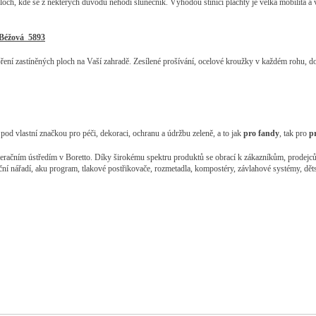
ploch, kde se z některých důvodů nehodí slunečník. Výhodou stínící plachty je velká mobilita a 
m Béžová 5893
ření zastíněných ploch na Vaší zahradě. Zesílené prošívání, ocelové kroužky v každém rohu,
pod vlastní značkou pro péči, dekoraci, ochranu a údržbu zeleně, a to jak
pro fandy
, tak pro
p
s operačním ústředím v Boretto. Díky širokému spektru produktů se obrací k zákazníkům, prode
ční nářadí, aku program, tlakové postřikovače, rozmetadla, kompostéry, závlahové systémy, děts