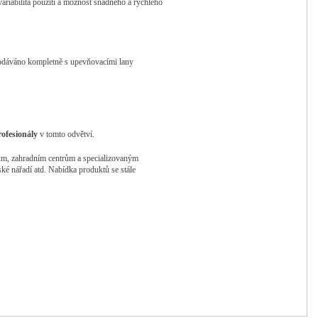
variabilita použití a možnost snadného a rychlého
 dodáváno kompletně s upevňovacími lany
rofesionály
v tomto odvětví.
jcům, zahradním centrům a specializovaným
ké nářadí atd. Nabídka produktů se stále