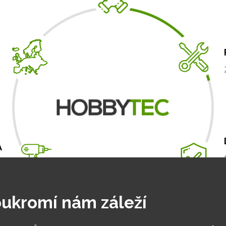
A
m
.
ukromí nám záleží