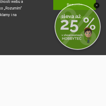
kčnosti webu a
Rozumím
×
tko „Rozumím“
klamy i na
Podrobné nastavení
fungoval, např.
Přihlásit se
 o zapamatování
it sdílet