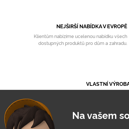
NEJŠIRŠÍ NABÍDKA V EVROPĚ
Klientům nabízíme ucelenou nabídku všech
dostupných produktů pro dům a zahradu.
VLASTNÍ VÝROB
Při naší práci se opíráme o vlastní výrobu. Ta ná
umožňuje vytvořit zakázky zcela na míru
Na vašem so