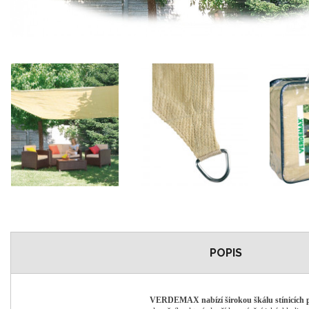
POPIS
VERDEMAX nabízí širokou škálu stínicích 