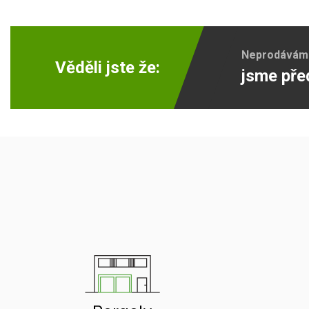
Neprodáváme 
Věděli jste že:
jsme pře