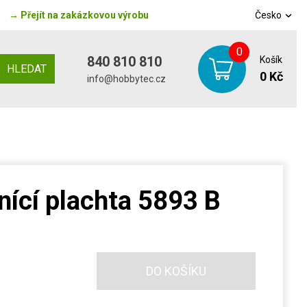
→
Přejít na zakázkovou výrobu
Česko
0
840 810 810
Košík
HLEDAT
0 Kč
info@hobbytec.cz
ící plachta 5893 B
DO KOŠÍKU