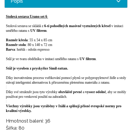
Popis
Stolová sestava Urano set 6
Stolová sestava se skládá z
6-ti pohodlných masivně vyztužených křesel
v imitaci
umělého ratanu s
UV filtrem
.
Rozměr křesla
: 55 x 54 x 85 cm
Rozměr stolu
: 80 x 140 x 72 cm
Barva
: hnědá - odstín espresso
Stůl je ve tvaru obdélníku v imitaci umělého ratanu s
UV filtrem
.
Stůl je vyroben z pryskyřice Simil-rattan.
Díky inovativnímu procesu vstřikování pomocí plynů se polypropylenové židle a stoly
stávají inteligentní alternativou k přirozenému pletenému materiálu z ratanu.
Díky své struktuře jsou tyto výrobky
obzvláště pevné
a
vysoce odolné
, aby se mohly
používat pro venkovní použití na zahradách.
Všechny výrobky jsou vyráběny v Itálii a splňují přísné evropské normy pro
kvalitní výrobky.
Hmotnost balení: 36
Šířka: 80