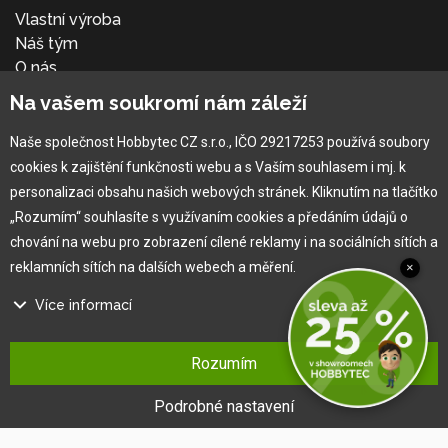
Vlastní výroba
Náš tým
O nás
Na vašem soukromí nám záleží
Pro zákazníka
Naše společnost Hobbytec CZ s.r.o., IČO 29217253 používá soubory
cookies k zajištění funkčnosti webu a s Vaším souhlasem i mj. k
Obchodní podmínky
personalizaci obsahu našich webových stránek. Kliknutím na tlačítko
Věrnostní program
„Rozumím“ souhlasíte s využívaním cookies a předáním údajů o
Jak na reklamaci
chování na webu pro zobrazení cílené reklamy i na sociálních sítích a
Výprodej
reklamních sítích na dalších webech a měření.
×
Kontakt
Více informací
Na našem webu používáme několik druhů kategorií cookies:
Rozumím
Technické cookies
Ty jsou nezbytně nutné pro fungování webu a jeho funkcí, které se
Podrobné nastavení
rozhodnete využívat. Bez nich by náš web nefungoval, např. by nebylo
možné se přihlásit k uživatelskému účtu.