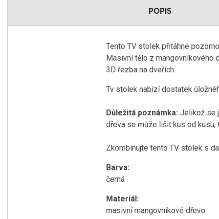
POPIS
Tento TV stolek přitáhne pozorn
Masivní tělo z mangovníkového d
3D řezba na dveřích.
Tv stolek nabízí dostatek úložnéh
Důležitá poznámka:
Jelikož se 
dřeva se může lišit kus od kusu, 
Zkombinujte tento TV stolek s d
Barva:
černá
Materiál:
masivní mangovníkové dřevo