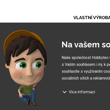
VLASTNÍ VÝROB
Při naší práci se opíráme o vlastní výrobu. Ta ná
umožňuje vytvořit zakázky zcela na míru
Na vašem so
Naše společnost Hobbytec CZ
s Vaším souhlasem i mj. k p
souhlasíte s využívaním coo
sociálních sítích a reklamní
Více informací
Na našem webu používáme něk