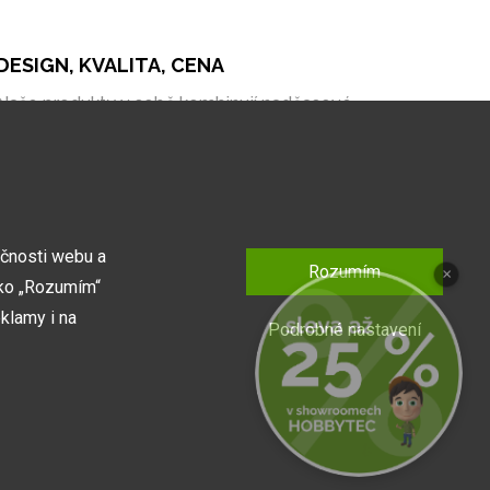
DESIGN, KVALITA, CENA
Naše produkty v sobě kombinují nadčasové
zpracování, kvalitní materiály a bezkonkurenční cenu
na trhu.
kčnosti webu a
Rozumím
×
tko „Rozumím“
klamy i na
Podrobné nastavení