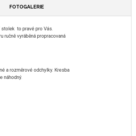
FOTOGALERIE
í stolek to pravé pro Vás.
ru ručně vyráběná propracovaná
vné a rozměrové odchylky.
K
resba
je náhodný.