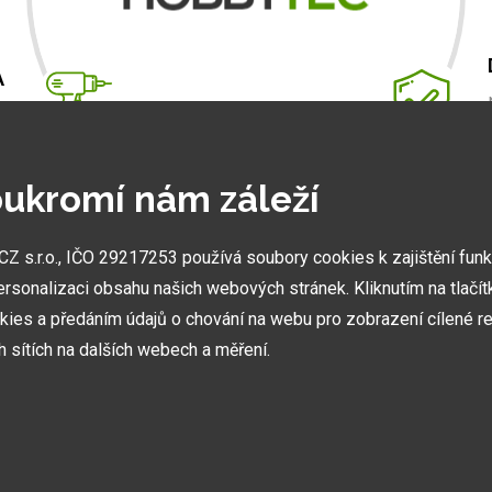
A
m
.
ukromí nám záleží
 s.r.o., IČO 29217253 používá soubory cookies k zajištění fun
NEJVĚTŠÍ SHOWROOMY
ersonalizaci obsahu našich webových stránek. Kliknutím na tlačí
Stavíme ukázková centra abyste mohli vidět kvalitu
kies a předáním údajů o chování na webu pro zobrazení cílené re
našich hliníkových staveb naživo.
ch sítích na dalších webech a měření.
olik druhů kategorií cookies: