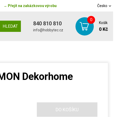
→
Přejít na zakázkovou výrobu
Česko
0
840 810 810
Košík
HLEDAT
0 Kč
info@hobbytec.cz
LEMON Dekorhome
DO KOŠÍKU