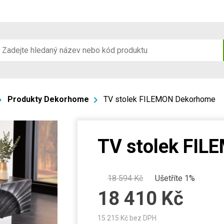
Produkty Dekorhome
TV stolek FILEMON Dekorhome
TV stolek FI
18 594
Kč
Ušetříte 1%
18 410
Kč
15 215
Kč bez DPH