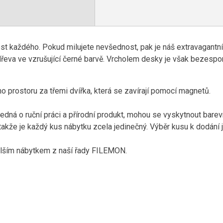
ost každého. Pokud milujete nevšednost, p
ak je náš extravagantn
řeva ve vzrušující černé barvě. Vrcholem desky je však bezespo
o prostoru za třemi dvířka, která se zavírají pomocí magnetů.
jedná o ruční práci a přírodní produkt, mohou se vyskytnout bare
takže je každý kus nábytku zcela jedinečný. Výběr kusu k dodání 
alším nábytkem z naší řady FILEMON.