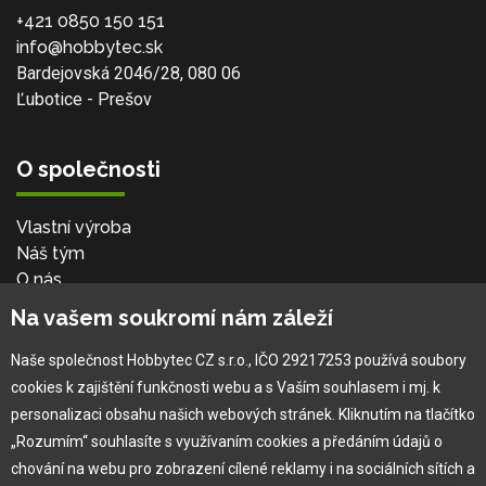
+421 0850 150 151
info@hobbytec.sk
Bardejovská 2046/28, 080 06
Ľubotice - Prešov
O společnosti
Vlastní výroba
Náš tým
O nás
Na vašem soukromí nám záleží
Pro zákazníka
Naše společnost Hobbytec CZ s.r.o., IČO 29217253 používá soubory
cookies k zajištění funkčnosti webu a s Vaším souhlasem i mj. k
Obchodní podmínky
personalizaci obsahu našich webových stránek. Kliknutím na tlačítko
Věrnostní program
„Rozumím“ souhlasíte s využívaním cookies a předáním údajů o
Jak na reklamaci
chování na webu pro zobrazení cílené reklamy i na sociálních sítích a
Výprodej