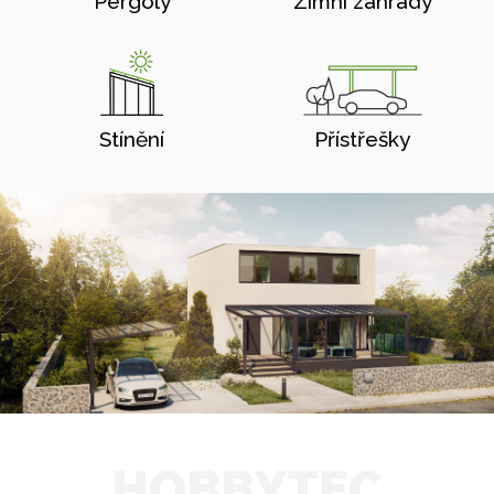
Pergoly
Zimní zahrady
Stínění
Přístřešky
HOBBYTEC