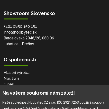
Showroom Slovensko
+421 0850 150 151
info@hobbytec.sk
Bardejovská 2046/28, 080 06
Ľubotice - Prešov
O společnosti
Vlastní výroba
Náš tým
O nás
Na vašem soukromí nám záleží
Pro zákazníka
Naše společnost Hobbytec CZ s.r.o., IČO 29217253 používá soubory
cookies k zajištění funkčnosti webu a s Vaším souhlasem i mj. k