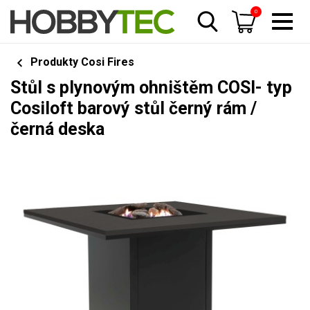
0
Produkty Cosi Fires
Stůl s plynovým ohništěm COSI- typ
Cosiloft barový stůl černý rám /
černá deska